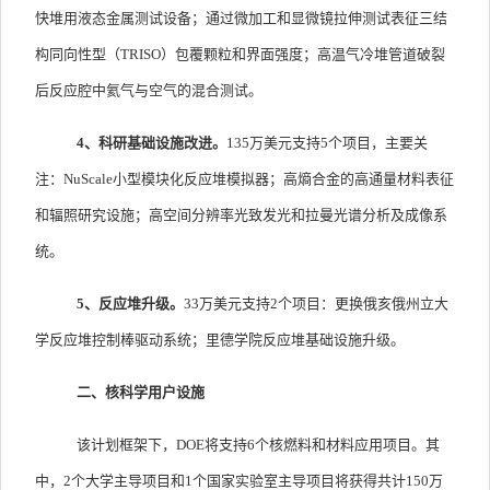
快堆用液态金属测试设备；通过微加工和显微镜拉伸测试表征三结
构同向性型（
TRISO
）包覆颗粒和界面强度；高温气冷堆管道破裂
后反应腔中氦气与空气的混合测试。
4
、科研基础设施改进。
135
万美元支持
5
个项目，主要关
注：
NuScale
小型模块化反应堆模拟器；高熵合金的高通量材料表征
和辐照研究设施；高空间分辨率光致发光和拉曼光谱分析及成像系
统。
5
、反应堆升级。
33
万美元支持
2
个项目：更换俄亥俄州立大
学反应堆控制棒驱动系统；里德学院反应堆基础设施升级。
二、核科学用户设施
该计划框架下，
DOE
将支持
6
个核燃料和材料应用项目。其
中，
2
个大学主导项目和
1
个国家实验室主导项目将获得共计
150
万