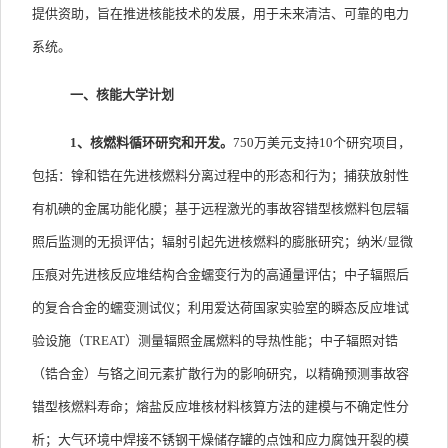
提供资助，旨在推进核能技术的发展，用于未来清洁、可靠的电力
系统。
一、核能大学计划
1
、核燃料循环研究和开发。
750
万美元支持
10
个研究项目，
包括：镎和锆在先进核燃料分离过程中的形态和行为；捕获放射性
有机碘的金属功能化膜；基于远程激光的事故容错型核燃料包层辐
照后监测的无损评估；辐射引起先进核燃料的膨胀研究；纳米
/
显微
压痕对先进核反应堆结构合金蠕变行为的高通量评估；中子辐照后
的复合合金的蠕变测试仪；利用爱达荷国家实验室的瞬态反应堆试
验设施（
TREAT
）测量辐照金属燃料的导热性能；中子辐照对锆
（锆合金）与铬之间元素扩散行为的影响研究，以精确预测事故容
错型核燃料寿命；熔盐反应堆核材料核算方法的建模与不确定性分
析；大气环境中焊接不锈钢干燥储存罐的点蚀和应力腐蚀开裂的模