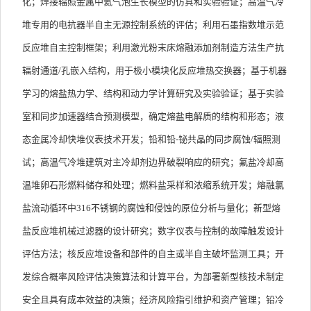
化；焊接辐照金属中氦气泡生长模型的仿真和实验验证；高温气冷
堆专用的电抗器半自主无源控制系统的评估；利用石墨指数堆示范
反应堆自主控制框架；利用激光粉末床熔融添加剂制造方法生产抗
辐射通道
/
孔嵌入结构，用于极小模块化反应堆热交换器；基于机器
学习的熔盐热力学、结构和动力学计算研究及实验验证；基于实验
室和同步加速器结合预测模型，确定熔盐电解质的结构和形态；液
态金属冷却快堆仪表技术开发；铅和铅
-
铋共晶的同步腐蚀
/
辐照测
试；高温气冷堆建筑对主冷却剂边界破裂响应的研究；氟盐冷却高
温堆卵石形燃料储存和处理；燃料盐采样和浓缩系统开发；熔融氯
盐流动循环中
316
不锈钢的腐蚀和侵蚀的原位分析与量化；新型熔
盐反应堆机械过滤器的设计研究；数字仪表与控制的故障触发设计
评估方法；核反应堆设备和部件的自主或半自主破坏监测工具；开
发综合概率风险评估决策算法和计算平台，为部署新型核技术制定
安全且具有成本效益的决策；经济风险指引维护和资产管理；铅冷