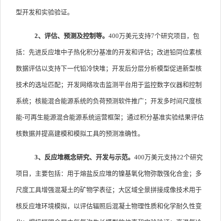
型开发和实验验证。
2
、评估、预测及控制等。
400
万美元支持
7
个研究项目，包
括：先进反应堆中子热化积分基准的开发和评估；改进铅同位素核
数据评估以支持下一代铅冷快堆；开发后分层分析模型促进新型核
技术的选址匹配；开发网络攻击监测平台用于监控数字仪器和控制
系统；核能混合能源系统的负荷预测软件推广；开发多时间尺度核
能
-
可再生能源混合能源系统运营框架；通过积分基准实验结果评估
核数据并提高建模和模拟工具的预测准确性。
3
、反应堆概念研究、开发与示范。
400
万美元支持
22
个研究
项目，主要包括：用于熔盐反应堆的镍基氧化物弥散强化合金；多
尺度工具增强混凝土的矿物学表征；大区域全景拼接成像技术用于
核反应堆环境模拟，以评估辐照后混凝土物理性质和化学耐久性变