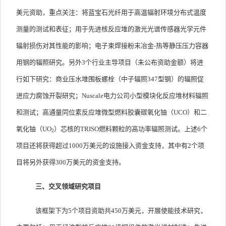
美元资助，重点关注：将蓝宝石光纤用于高温辐射环境分布式温度
测量的测试和表征；用于先进核反应堆的激光光谱传感器光学元件
辐射损伤对其性能的影响；电子束焊接粉末冶金
-
热等静压压力容器
用钢的辐照研究。另外
3
个行业主导项目（未公布资助金额）将进
行如下研究：商业压水堆围板螺栓（中子辐照
347
型钢）的辐照促
进应力腐蚀开裂研究；
Nuscale
电力公司小型模块化反应堆材料辐照
和测试；高通量同位素反应堆微型燃料胶囊碳氧化铀（
UCO
）和二
氧化铀（
UO
）芯核的
TRISO
燃料颗粒的高功率辐照测试。上述
6
个
2
项目还将获得超过
1000
万美元的设施接入资金支持，其中有
2
个项
目将另外获得
300
万美元的资金支持。
三、交叉领域研究项目
该框架下为
5
个项目资助共
450
万美元，开展使能技术研究，