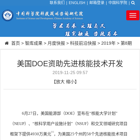
联系我们
|
ENGLISH
|
邮箱登录
|
中国科学院
|
Tog
nav
首页
>
智库成果
>
月度快报
>
科技前沿快报
>
2019年
>
第8期
美国DOE资助先进核能技术开发
2019-11-25 09:57
【
放大
缩小
】
6
月
27
日，美国能源部（
DOE
）宣布在“核能大学计划”
（
NEUP
）、“核科学用户设施计划”（
NSUF
）和交叉领域研究项目
[1]
框架下提供
4930
万美元
，为美国
25
个州的
58
个先进核能技术项目