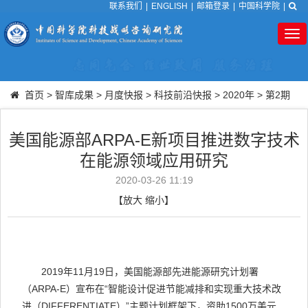
联系我们
|
ENGLISH
|
邮箱登录
|
中国科学院
|
Tog
nav
首页
>
智库成果
>
月度快报
>
科技前沿快报
>
2020年
>
第2期
美国能源部ARPA-E新项目推进数字技术
在能源领域应用研究
2020-03-26 11:19
【
放大
缩小
】
2019
年
11
月
19
日，美国能源部先进能源研究计划署
（
ARPA-E
）宣布在“智能设计促进节能减排和实现重大技术改
进（
DIFFERENTIATE
）”主题计划框架下，资助
1500
万美元