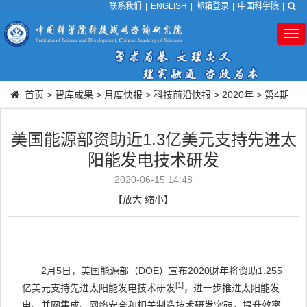
联系我们
|
ENGLISH
|
邮箱登录
|
中国科学院
|
Tog
nav
首页
>
智库成果
>
月度快报
>
科技前沿快报
>
2020年
>
第4期
美国能源部资助近1.3亿美元支持先进太
阳能发电技术研发
2020-06-15 14:48
【
放大
缩小
】
2
月
5
日，美国能源部（
DOE
）宣布
2020
财年将资助
1.255
[1]
亿美元支持先进太阳能发电技术研发
，进一步推进太阳能发
电、并网集成、网络安全和相关制造技术研发突破，提升效率