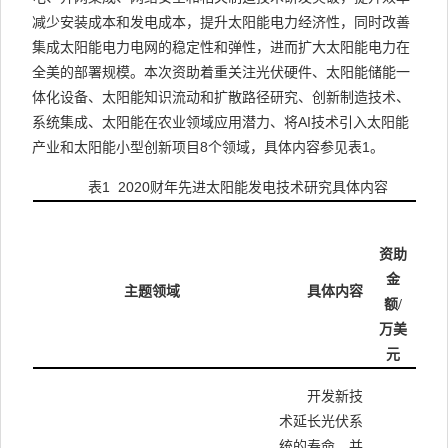
减少安装成本和发电成本，提升太阳能电力经济性，同时改善
集成太阳能电力电网的稳定性和弹性，进而扩大太阳能电力在
全美的部署规模。本次资助着重关注光伏硬件、太阳能储能一
体化设备、太阳能知识流动和扩散路径研究、创新制造技术、
系统集成、太阳能在农业领域应用潜力、将
AI
技术引入太阳能
产业和太阳能小型创新项目
8
个领域，具体内容参见表
1
。
表
1 2020
财年先进太阳能发电技术研究具体内容
资助
金
主题领域
具体内容
额
/
万美
元
开发新技
术延长光伏系
统的寿命，并