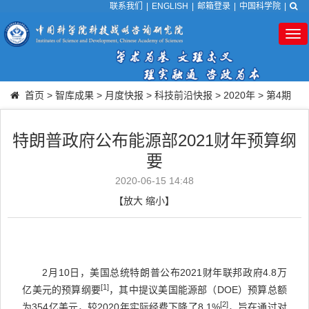
联系我们
|
ENGLISH
|
邮箱登录
|
中国科学院
|
Tog
nav
首页
>
智库成果
>
月度快报
>
科技前沿快报
>
2020年
>
第4期
特朗普政府公布能源部2021财年预算纲
要
2020-06-15 14:48
【
放大
缩小
】
2
月
10
日，美国总统特朗普公布
2021
财年联邦政府
4.8
万
[1]
亿美元的预算纲要
，其中提议美国能源部（
DOE
）预算总额
[2]
为
354
亿美元，较
2020
年实际经费下降了
8.1%
，旨在通过对