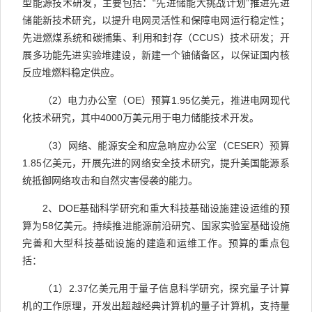
型能源技术研发，主要包括：
“
先进储能大挑战计划
”
推进先进
储能新技术研究，以提升电网灵活性和保障电网运行稳定性；
先进燃煤系统和碳捕集、利用和封存（
CCUS
）技术研发；开
展多功能先进实验堆建设，新建一个铀储备区，以保证国内核
反应堆燃料稳定供应。
（
2
）电力办公室（
OE
）预算
1.95
亿美元，推进电网现代
化技术研究，其中
4000
万美元用于电力储能技术开发。
（
3
）网络、能源安全和应急响应办公室（
CESER
）预算
1.85
亿美元，开展先进的网络安全技术研究，提升美国能源系
统抵御网络攻击和自然灾害侵袭的能力。
2
、
DOE
基础科学研究和重大科技基础设施建设运维的预
算为
58
亿美元。
持续推进能源前沿研究、国家实验室基础设施
完善和大型科技基础设施的建造和运维工作。预算的重点包
括：
（
1
）
2.37
亿美元用于量子信息科学研究，探究量子计算
机的工作
原理，开发出超越经典计算机的量子计算机，支持量