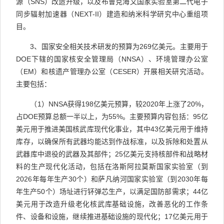
源（
SNS
）改造升级，以及布鲁克海文国家实验室第二代电子
同步辐射加速器（
NEXT-II
）建造和纳米科学研究中心重组项
目。
3
、国家安全相关技术研发的预算为
269
亿美元。
主要用于
DOE
下辖的国家核安全管理局（
NNSA
）、环境管理办公室
（
EM
）和核遗产管理办公室（
CESER
）开展相关研究活动。
主要包括：
（
1
）
NNSA
获得
198
亿美元预算，较
2020
年上涨了
20%
，
占
DOE
预算总额一半以上，为
55%
。主要预算内容包括：
95
亿
美元用于推进美国核武库现代化事业，其中
43
亿美元用于维持
库存，以确保所有武器均能达到作战标准，以及拆除和处置从
武器库中退役的武器及其部件；
25
亿美元支持核部件和战略材
料的生产现代化活动，包括在洛斯阿拉莫斯国家实验室（到
2026
年每年生产
30
个）和萨凡纳河国家实验室（到
2030
年每
年生产
50
个）场址进行钚弹芯生产，以满足国防部需求；
44
亿
美元用于改造升级老化核武库基础设施，改善恶化的工作条
件、设备和设施，继续推进基础设施的现代化；
17
亿美元用于