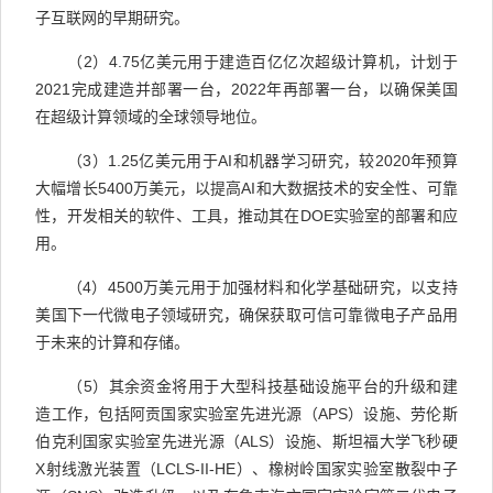
子互联网的早期研究。
（
2
）
4.75
亿美元用于建造
百亿亿次
超级计算机，计划于
2021
完成建造并部署一台，
2022
年再部署一台，以确保美国
在超级计算领域的全球领导地位。
（
3
）
1.25
亿美元用于
AI
和机器学习研究，较
2020
年预算
大幅增长
5400
万美元，以提高
AI
和大数据技术的安全性、可靠
性，开发相关的软件、工具，推动其在
DOE
实验室的部署和应
用。
（
4
）
4500
万美元用于加强材料和化学基础研究，以支持
美国下一
代微电子领域研究，确保获取可信可靠微电子产品用
于未来的计算和存储。
（
5
）其余资金将用于大型科技基础设施平台的升级和建
造工作，包括阿贡国家实验室先进光源（
APS
）设施、劳伦斯
伯克利国家实验室先进光源（
ALS
）设施、斯坦福大学飞秒硬
X
射线激光装置（
LCLS-II-HE
）、橡树岭国家实验室散裂中子