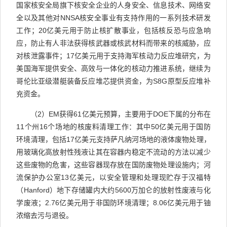
国家核安全局旗下核安全企业的人身安全、信息技术、网络安
全以及其他对
NNSA
核安全事业有支持作用的一系列技术研发
工作；
20
亿美元用于防止核扩
散事业，包括核反恐与应急响
应，防止有人非法获得核武器或核武材料而带来的核威胁，应
对核泄露事件；
17
亿美元用于支持海军核动力反应堆研究，为
美国海军提供安全、高效与一体化的核动力推进系统，继续为
哥伦比亚级潜艇装备反应堆芯提供资金，为
S8G
原型反应堆补
充资金。
（
2
）
EM
获得
61
亿美元预算，主要用于
DOE
下属的分布在
11
个州
16
个场地的核废料清理工作：其中
50
亿美元用于国防
环境清理，包括
17
亿美元支持萨凡纳河场地的液体废物处理，
用玻璃化高放射性残液让其在容器内稳定不流动的方法以减少
这些废物的危害，这些容器现存放在国防废物处理设施内；河
流保护办公室
13
亿美元，以安全管理和处理现贮存于汉福特
（
Hanford
）地下存储罐内大约
5600
万加仑的放射性废液与化
学废液；
2.76
亿美元用于非国防环境清理；
8.06
亿美元用于铀
浓缩去污与退役。