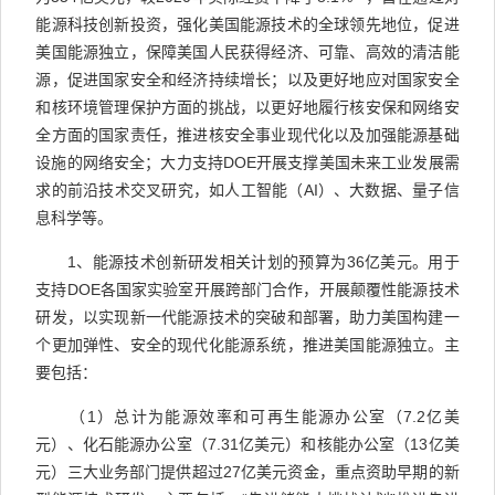
能源科技创新投资，强化美国能源技术的全球领先地位，促进
美国能源独立，保障美国人民获得经济、可靠、高效的清洁能
源，促进国家安全和经济持续增长；以及更好地应对国家安全
和核环境管理保护方面的挑战，以更好地履行核安保和网络安
全方面的国家责任，推进核安全事业现代化以及加强能源基础
设施的网络安全；大力支持
DOE
开展支撑美国未来工业发展需
求的前沿技术交叉研究，如人工智能（
AI
）、大数据、量子信
息科学等。
1
、能源技术创新研发相关计划的预算为
36
亿美元。
用于
支持
DOE
各国家实验室开展跨部门合作，开展颠覆性能源技术
研发，以实现新一代能源技术的突破和部署，助力美国构建一
个更加弹性、安全的现代化能源系统，推进美国能源独立。主
要包括：
（
1
）总计为能源效率和可再生能源办公室（
7.2
亿美
元）、化石能源办公室（
7.31
亿美元）和核能办公室（
13
亿美
元）三大业务部门提供超过
27
亿美元资金，重点资助早期的新