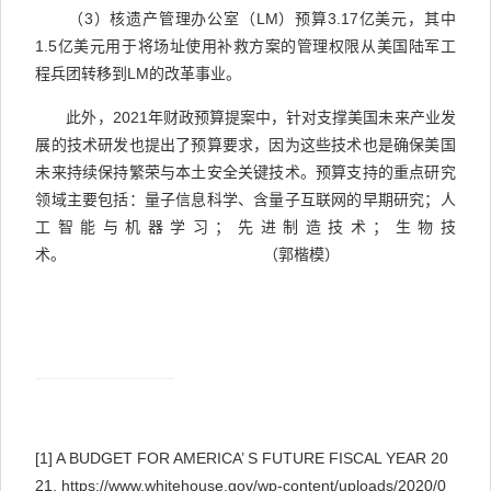
（
3
）
核遗产管理办公室
（
LM
）预算
3.17
亿美元，其中
1.5
亿美元用于将场址使用补救方案的管理权限从美国陆军工
程兵团转移到
LM
的改革事业。
此外，
2021
年财政预算提案中，针对支撑美国未来产业发
展的技术研发也提出了预算要求，因为这些技术也是确保美国
未来持续保持繁荣与本土安全关键技术。预算支持的重点研究
领域主要包括：量子信息科学、含量子互联网的早期研究；人
工智能与机器学习；先进制造技术；生物技
术。
（郭楷模）
[1]
A BUDGET FOR AMERICA’ S FUTURE FISCAL YEAR 20
21. https://www.whitehouse.gov/wp-content/uploads/2020/0