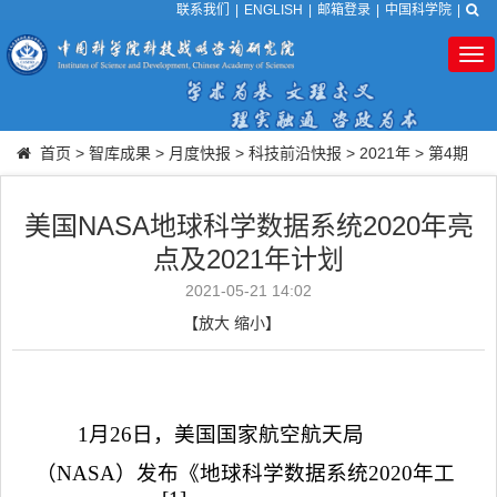
联系我们
|
ENGLISH
|
邮箱登录
|
中国科学院
|
Tog
nav
首页
>
智库成果
>
月度快报
>
科技前沿快报
>
2021年
>
第4期
美国NASA地球科学数据系统2020年亮
点及2021年计划
2021-05-21 14:02
【
放大
缩小
】
1
月
26
日，美国国家航空航天局
（
NASA
）发布《地球科学数据系统
2020
年工