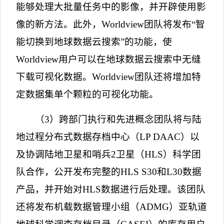
能够处理大批量任务中的影像，并开辟使用影
像的新方法。此外，
Worldview
团队将发布
“
智
能切换到地球数据云搜索
”
的功能，使
Worldview
用户可以在
地球数据云搜索
中无缝
下载可视化数据。
Worldview
团队还将增加特
定数据集单个颗粒的可视化功能。
（
3
）跨部门执行和先进概念团队将与陆
地过程分布式数据存档中心（
LP DAAC
）以
及协调陆地卫星和哨兵
2
卫星（
HLS
）科学团
队合作，公开发布完整的
HLS S30
和
L30
数据
产品，并开始对
HLS
数据进行后处理。该团队
还将发布机载数据管理小组（
ADMG
）亚轨道