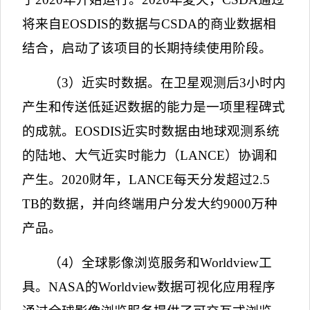
将来自
EOSDIS
的数据与
CSDA
的商业数据相
结合，启动了该项目的长期持续使用阶段。
（
3
）近实时数据。在卫星观测后
3
小时内
产生和传送低延迟数据的能力是一项里程碑式
的成就。
EOSDIS
近实时数据由地球观测系统
的陆地、大气近实时能力（
LANCE
）协调和
产生。
2020
财年，
LANCE
每天分发超过
2.5
TB
的数据，并向终端用户分发大约
9000
万种
产品。
（
4
）全球影像浏览服务和
Worldview
工
具。
NASA
的
Worldview
数据可视化应用程序