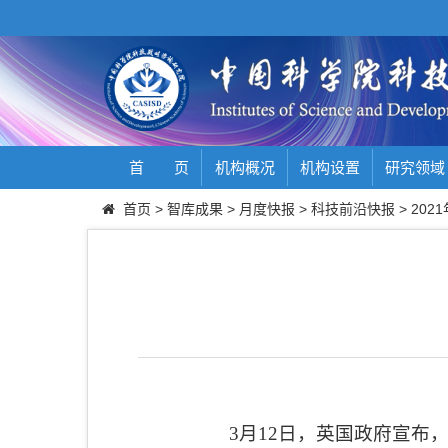
首 页
机构概况
机构设置
研究领域
首页
>
智库成果
>
月度快报
>
科技前沿快报
>
2021
3
月
12
日，英国政府宣布