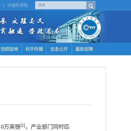
H
|
中国科学院
党群园地
科学传播
信息公开
最新招聘
[1]
10
万英镑
，产业部门同时匹