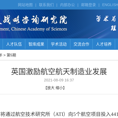
网站地图
|
联系我们
|
内部办公
|
邮箱登录
|
ENGLIS
人才队伍
智库成果
学术活动
交流合作
人才培养
年
>
第5期
英国激励航空航天制造业发展
2021-08-09 16:37
【
放大
缩小
】
，将通过航空技术研究所（
ATI
）向
5
个航空项目投入
44