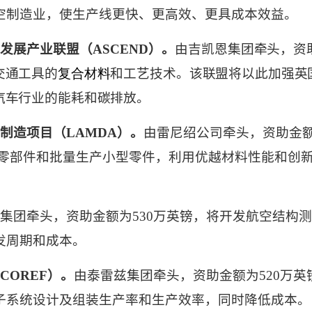
空制造业，使生产线更快、更高效、更具成本效益。
发展产业联盟（
ASCEND
）。
由吉凯恩
集团牵头，资
交通工具的
复合材料
和工艺技术。该联盟将以此加强英
汽车行业的能耗和碳排放。
制造项目（
LAMDA
）。
由雷尼绍公司牵头，资助金
零部件和批量生产小型零件，利用优越材料性能和创
集团牵头，资助金额为
530
万英镑，将开发航空结构测
发周期和成本。
COREF
）。
由泰雷兹集团牵头，资助金额为
520
万英
子系统设计及组装生产率和生产效率，同时降低成本。