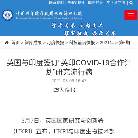
联系我们
|
ENGLISH
|
邮箱登录
|
中国科学院
|
Tog
nav
首页
>
智库成果
>
月度快报
>
科技前沿快报
>
2021年
>
第6期
英国与印度签订“英印COVID-19合作计
划”研究流行病
2021-08-09 16:47
【
放大
缩小
】
5
月
7
日，
英国国家研究与创新署
（
UKRI
）
宣布，
UKRI
与印度生物技术部