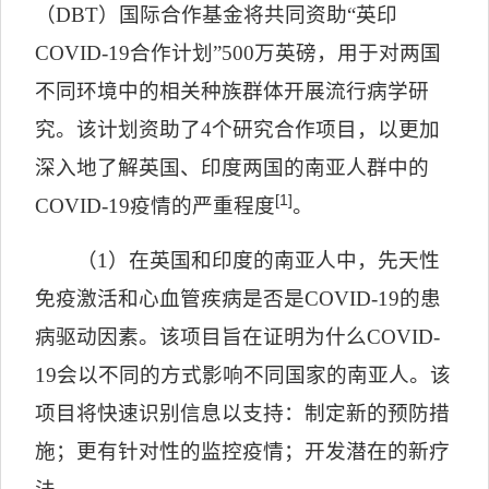
（
DBT
）国际合作基金将共同资助“英印
COVID-19
合作计划”
500
万英磅，用于对两国
不同环境中的相关种族群体开展流行病学研
究。该计划资助了
4
个研究合作项目，以更加
深入地了解英国、印度两国的南亚人群中的
[1]
COVID-19
疫情的严重程度
。
（
1
）在英国和印度的南亚人中，先天性
免疫激活和心血管疾病是否是
COVID-19
的患
病驱动因素。该项目旨在证明为什么
COVID-
19
会以不同的方式影响不同国家的南亚人。该
项目将快速识别信息以支持：制定新的预防措
施；更有针对性的监控疫情；开发潜在的新疗