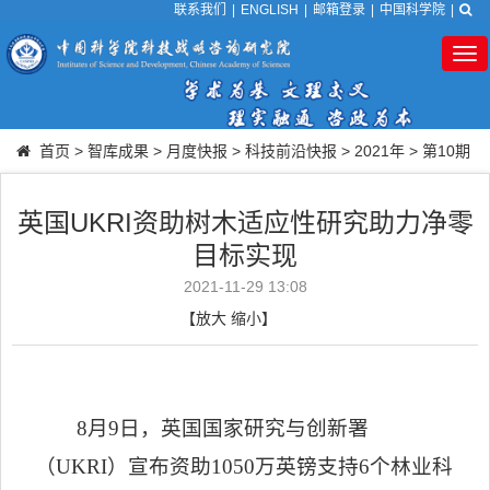
联系我们
|
ENGLISH
|
邮箱登录
|
中国科学院
|
Tog
nav
首页
>
智库成果
>
月度快报
>
科技前沿快报
>
2021年
>
第10期
英国UKRI资助树木适应性研究助力净零
目标实现
2021-11-29 13:08
【
放大
缩小
】
8
月
9
日，英国国家研究与创新署
（
UKRI
）宣布资助
1050
万英镑支持
6
个林业科