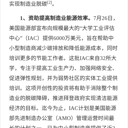
[2]
实现制造业脱碳
。
1
、资助提高制造业能源效率。
7
月
26
日，
美国能源部宣布向规模最大的
“
大学工业评估
中心
”
（
IAC
）提供
6000
万美元，旨在帮助中
小型制造商减少碳排放和降低能源成本，同时
培训更多的节能工作者。这批
IAC
来自
32
所大
学，专注于提高工业生产力、加强网络安全、
促进弹性规划，并为弱势社区的实体工业提供
培训。这项开创性的投资将有助于消除整个制
造业的脱碳障碍，推进拜登政府实现清洁能源
经济的目标。迄今为止，
IAC
计划是美国能源
部先进制造办公室（
AMO
）管理运营时间最