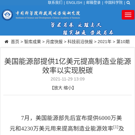
联系我们
|
ENGLISH
|
邮箱登录
|
中国科学院
|
Tog
nav
首页
>
智库成果
>
月度快报
>
科技前沿快报
>
2021年
>
第10期
美国能源部提供1亿美元提高制造业能源
效率以实现脱碳
2021-11-29 13:09
【
放大
缩小
】
7
月，美国能源部先后宣布提供
6000
万美
[1]
元和
4230
万美元用来提高制造业能源效率
及