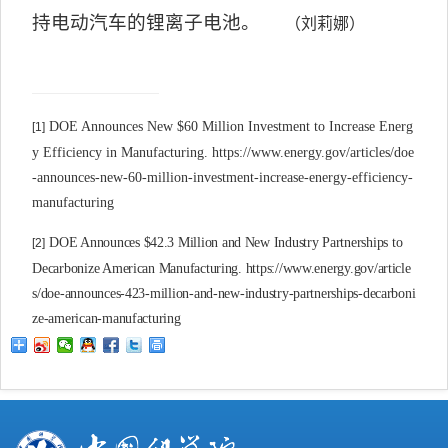
持电动汽车的锂离子电池。
（刘莉娜）
DOE Announces New $60 Million Investment to Increase Energ
[1]
y Efficiency in Manufacturing. https://www.energy.gov/articles/doe
-announces-new-60-million-investment-increase-energy-efficiency-
manufacturing
DOE Announces $42.3 Million and New Industry Partnerships to
[2]
Decarbonize American Manufacturing. https://www.energy.gov/article
s/doe-announces-423-million-and-new-industry-partnerships-decarboni
ze-american-manufacturing