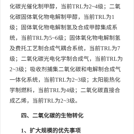
化碳光催化制甲醇，当前
TRL
为
2~4
级；二氧
化碳固体氧化物电解制甲醇，当前
TRL
为
1
级；固体氧化物电解制氢及合成甲醇集成系
统，当前
TRL
为
5~6
级；固体氧化物电解制氢
及费托工艺制合成气耦合系统，当前
TRL
为
7
级；二氧化碳光电化学制合成气，当前
TRL
为
2~3
级；吸收剂捕集二氧化碳和电解制合成气
一体化系统，当前
TRL
为
2~3
级；太阳能热化
学制燃料，当前
TRL
为
4
级；二氧化碳直接合
成乙烯，当前
TRL
为
2~3
级。
四、二氧化碳的生物转化
1
、扩大规模的优先事项