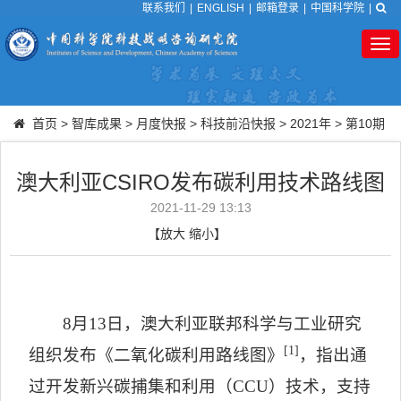
联系我们
|
ENGLISH
|
邮箱登录
|
中国科学院
|
Tog
nav
首页
>
智库成果
>
月度快报
>
科技前沿快报
>
2021年
>
第10期
澳大利亚CSIRO发布碳利用技术路线图
2021-11-29 13:13
【
放大
缩小
】
8
月
13
日，澳大利亚联邦科学与工业研究
[1]
组织发布《二氧化碳利用路线图》
，指出通
过开发新兴碳捕集和利用（
CCU
）技术，支持