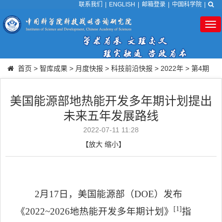
联系我们
|
ENGLISH
|
邮箱登录
|
中国科学院
|
Tog
nav
首页
>
智库成果
>
月度快报
>
科技前沿快报
>
2022年
>
第4期
美国能源部地热能开发多年期计划提出
未来五年发展路线
2022-07-11 11:28
【
放大
缩小
】
2
月
17
日，美国能源部（
DOE
）发布
[1]
《
2022~2026
地热能开发多年期计划》
指