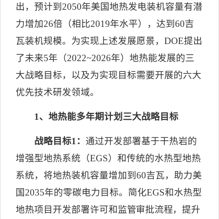
出，预计到
2050
年美国地热发电装机容量有潜
力增加
26
倍（相比
2019
年水平），达到
60
吉
瓦装机规模。为实现上述发展愿景，
DOE
提出
了未来
5
年（
2022~2026
年）地热能发展的三
大战略目标，以及为实现目标需要开展的六大
优先技术研发领域。
1
、地热能多年期计划三大战略目标
战略目标
1
：
通过开发部署基于干热岩的
增强型地热系统（
EGS
）和传统的水热型地热
系统，将地热装机容量增加到
60
吉瓦，助力美
国
2035
年的零碳电力目标。简化
EGS
和水热型
地热项目开发部署许可
和监管审批流程，提升