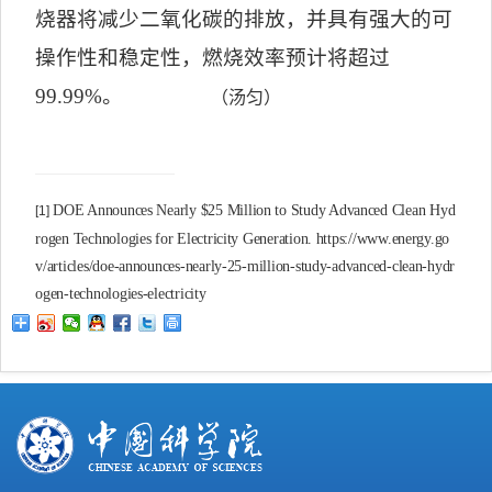
烧器将减少
二氧化碳
的排放，并具有强大的可
操作性和稳定性，燃烧效率预计将超过
99.99%
。
（汤匀）
DOE Announces Nearly $25 Million to Study Advanced Clean Hyd
[1]
rogen Technologies for Electricity Generation. https://www.energy.go
v/articles/doe-announces-nearly-25-million-study-advanced-clean-hydr
ogen-technologies-electricity