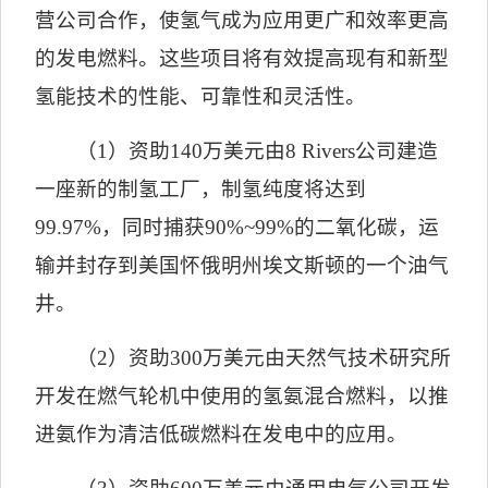
营公司合作，使氢气成为应用更广和效率更高
的发电燃料。这些项目将有效提高现有和新型
氢能技术的性能、可靠性和灵活性。
（
1
）资助
140
万美元由
8 Rivers
公司
建造
一座新的制氢工厂，制氢纯度将达到
99.97%
，同时捕获
90%~99%
的
二氧化碳
，运
输并封存到美国怀俄明州埃文斯顿的一个油气
井。
（
2
）资助
300
万美元由天然气技术研究所
开发在燃气轮机中使用的氢氨混合燃料，以推
进氨作为清洁低碳燃料在发电中的应用。