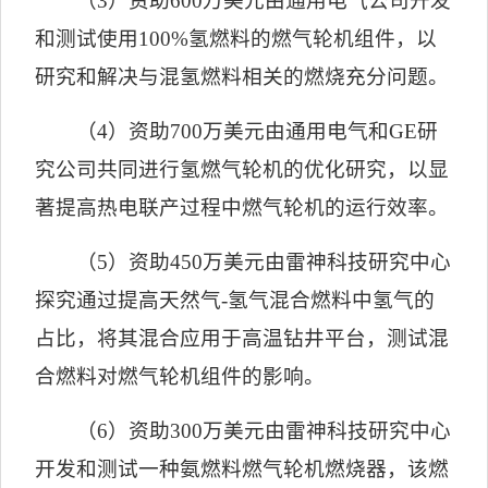
（
3
）资助
600
万美元由通用电气公司
开发
和测试使用
100%
氢燃料的燃气轮机组件，以
研究和解决与混氢燃料相关的燃烧充分问题。
（
4
）资助
700
万美元由通用电气和
GE
研
究公司
共同进行氢燃气轮机的优化研究，以显
著提高热电联产过程中燃气轮机的运行效率。
（
5
）资助
450
万美元由雷神科技研究中心
探究通过提高天然气
-
氢气混合燃料中氢气的
占比，将其混合应用于高温钻井平台，测试混
合燃料对燃气轮机组件的影响。
（
6
）资助
300
万美元由雷神科技研究中心
开发和测试一种氨燃料燃气轮机燃烧器，该燃