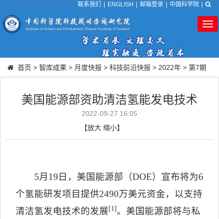
联系我们
|
ENGLISH
|
邮箱登录
|
中国科学院
|
Tog
nav
首页
>
智库成果
>
月度快报
>
科技前沿快报
>
2022年
>
第7期
美国能源部资助清洁氢能发电技术
2022-09-27 16:05
【
放大
缩小
】
5
月
19
日，美国能源部（
DOE
）宣布将为
6
个氢能研发项目提供
2490
万美元资金，以支持
[1]
清洁氢发电技术的发展
。美国能源部将与私