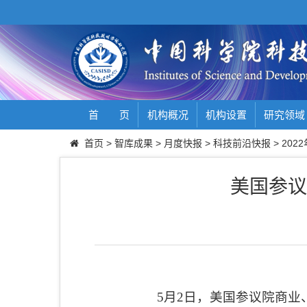
首 页
机构概况
机构设置
研究领域
首页
>
智库成果
>
月度快报
>
科技前沿快报
>
2022
美国参议
5
月
2
日，美国参议院商业