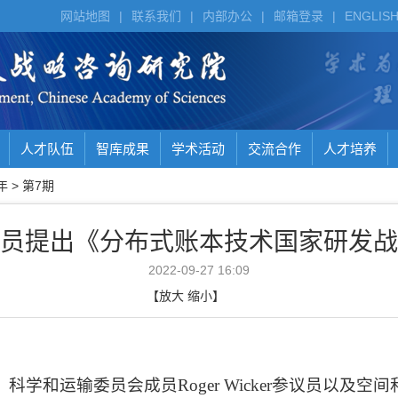
网站地图
|
联系我们
|
内部办公
|
邮箱登录
|
ENGLIS
人才队伍
智库成果
学术活动
交流合作
人才培养
年
>
第7期
员提出《分布式账本技术国家研发战
2022-09-27 16:09
【
放大
缩小
】
、科学和运输委员会成员
Roger Wicker
参议员以及空间