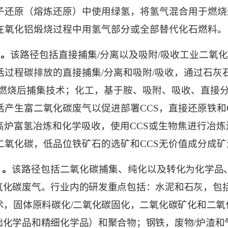
子还原（熔炼还原）中使用绿氢，将氢气混合用于燃烧
在氧化铝煅烧过程中用氢气部分或全部替代化石燃料。
）。
该路径包括直接捕集
/
分离以及吸附
/
吸收工业二氧化
括过程碳排放的直接捕集
/
分离和吸附
/
吸收，通过石灰
燃烧后捕集技术；化工，基于胺、吸附、吸收、直接
括产生富二氧化碳废气以促进部署
CCS
，直接还原铁和
高炉富氢冶炼和化学吸收，使用
CCS
或生物焦进行冶炼
二氧化碳，低品位铁矿石的选矿和
CCS
无价值成分成矿
）。
该路径包括二氧化碳捕集、纯化以及
转化为化学品
氧化碳废气。行业内的研发重点包括：水泥和石灰，包
术，固体原料碳化
/
二氧化碳固化，二氧化碳矿化和二氧
础化学品和精细化学品）和聚合物；钢铁，废物
/
炉渣和