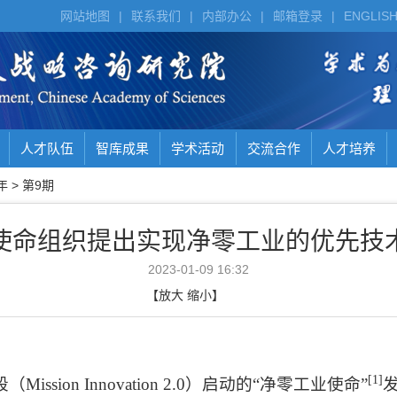
网站地图
|
联系我们
|
内部办公
|
邮箱登录
|
ENGLIS
人才队伍
智库成果
学术活动
交流合作
人才培养
年
>
第9期
使命组织提出实现净零工业的优先技
2023-01-09 16:32
【
放大
缩小
】
[1]
段（
Mission Innovation 2.0
）启动的“净零工业使命”