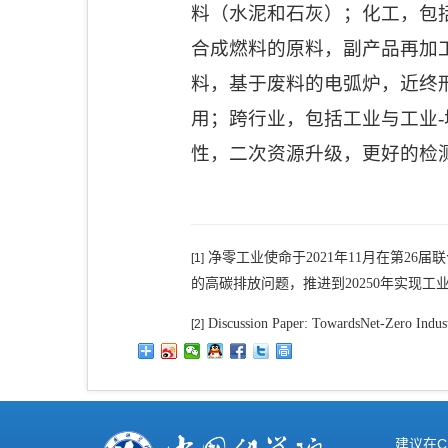
料（水泥和石灰）；化工，包
合成燃料的原料，副产品再加
料，基于废料的电弧炉，近终
用；跨行业，包括工业与工业
-
性，二次资源升级，更好的检
净零工业使命于
2021
年
11
月在第
26
届联
[1]
的高碳排放问题，推进到
20250
年实现工
Discussion Paper: TowardsNet-Zero Indust
[2]
建议在C