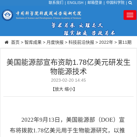
联系我们
|
ENGLISH
|
邮箱登录
|
中国科学院
|
Tog
nav
首页
>
智库成果
>
月度快报
>
科技前沿快报
>
2022年
>
第11期
美国能源部宣布资助1.78亿美元研发生
物能源技术
2023-02-20 14:45
【
放大
缩小
】
2022
年
9
月
13
日，美国能源部（
DOE
）宣
布将拨款
1.78
亿美元用于生物能源研究，以推