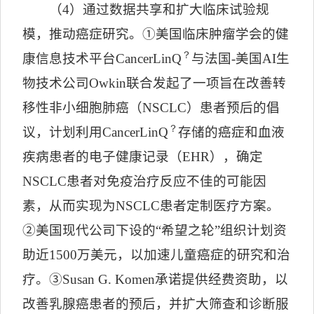
（
4
）通过数据共享和扩大临床试验规
模，推动癌症研究。①美国临床肿瘤学会的健
？
康信息技术平台
CancerLinQ
与法国
-
美国
AI
生
物技术公司
Owkin
联合发起了一项旨在改善转
移性非小细胞肺癌（
NSCLC
）患者预后的倡
？
议，计划利用
CancerLinQ
存储的癌症和血液
疾病患者的电子健康记录（
EHR
），确定
NSCLC
患者对免疫治疗反应不佳的可能因
素，从而实现为
NSCLC
患者定制医疗方案。
②美国现代公司下设的
“
希望之轮
”
组织计划资
助近
1500
万美元，以加速儿童癌症的研究和治
疗。③
Susan G. Komen
承诺提供经费资助，以
改善乳腺癌患者的预后，并扩大筛查和诊断服