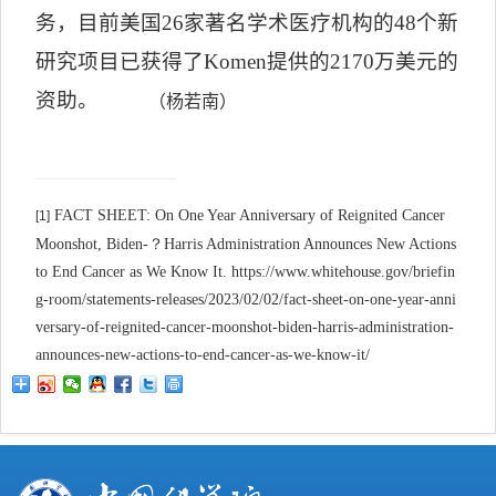
务，目前美国
26
家著名学术医疗机构的
48
个新
研究项目已获得了
Komen
提供的
2170
万美元的
资助。
（杨若南）
FACT SHEET: On One Year Anniversary of Reignited Cancer
[1]
Moonshot, Biden-
？
Harris Administration Announces New Actions
to End Cancer as We Know It. https://www.whitehouse.gov/briefin
g-room/statements-releases/2023/02/02/fact-sheet-on-one-year-anni
versary-of-reignited-cancer-moonshot-biden-harris-administration-
announces-new-actions-to-end-cancer-as-we-know-it/