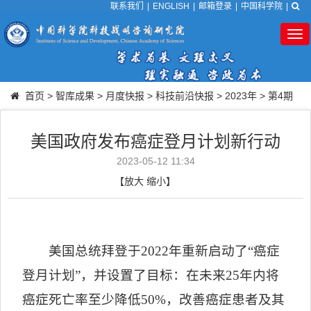
联系我们
|
ENGLISH
|
邮箱登录
|
中国科学院
|
Tog
nav
首页
>
智库成果
>
月度快报
>
科技前沿快报
>
2023年
>
第4期
美国政府发布癌症登月计划新行动
2023-05-12 11:34
【
放大
缩小
】
美国总统拜登于
2022
年重新启动了“癌症
登月计划”，并设置了目标：在未来
25
年内将
癌症死亡率至少降低
50%
，改善癌症患者及其