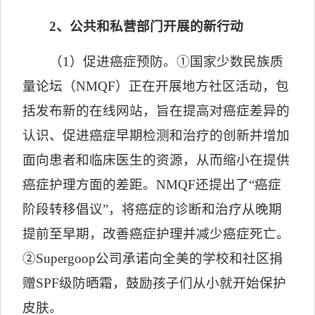
2
、公共和私营部门开展的新行动
（
1
）促进癌症预防。①国家少数民族质
量论坛（
NMQF
）正在开展地方社区活动，包
括发布新的在线网站，旨在提高对癌症差异的
认识、促进癌症早期检测和治疗的创新并增加
面向患者和临床医生的资源，从而缩小在提供
癌症护理方面的差距。
NMQF
还提出了
“
癌症
阶段转移倡议
”
，将癌症的诊断和治疗从晚期
提前至早期，改善癌症护理并减少癌症死亡。
②
Supergoop
公司承诺向全美的学校和社区捐
赠
SPF
级防晒霜，鼓励孩子们从小就开始保护
皮肤。