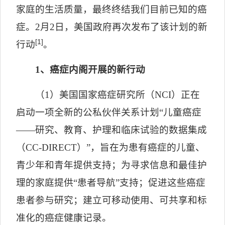
家庭的生活质量，最终终结我们目前已知的癌
症。
2
月
2
日，美国政府再次发布了该计划的新
[1]
行动
。
1
、癌症内阁开展的新行动
（
1
）美国国家癌症研究所（
NCI
）正在
启动一项全新的公私伙伴关系计划
“
儿童癌症
——研究、教育、护理和临床试验的数据集成
（
CC-DIRECT
）
”
，旨在为患有癌症的儿童、
青少年和青年提供支持；为寻求信息和最佳护
理的家庭提供
“
患者导航
”
支持；促进这些癌症
患者参与研究；建立可移动使用、可共享和标
准化的癌症健康记录。