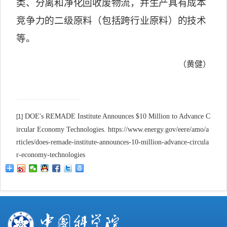
类、分离和净化回收废物流，并生产具有成本
竞争力的二级原料（包括跨行业原料）的技术
等。
（黄健）
DOE's REMADE Institute Announces $10 Million to Advance C
[1]
ircular Economy Technologies. https://www.energy.gov/eere/amo/a
rticles/does-remade-institute-announces-10-million-advance-circula
r-economy-technologies