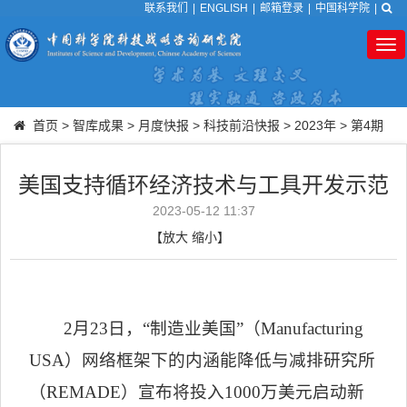
联系我们
|
ENGLISH
|
邮箱登录
|
中国科学院
|
Tog
nav
首页
>
智库成果
>
月度快报
>
科技前沿快报
>
2023年
>
第4期
美国支持循环经济技术与工具开发示范
2023-05-12 11:37
【
放大
缩小
】
2
月
23
日，
“
制造业美国
”
（
Manufacturing
USA
）
网络框架下的内涵能降低与减排研究所
（
REMADE
）宣布将投入
1000
万美元启动新