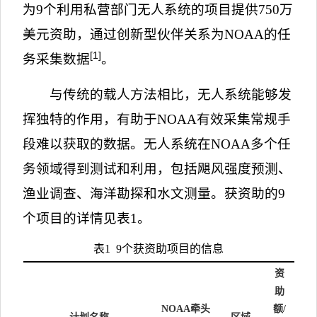
为
9
个利用私营部门无人系统的项目提供
750
万
美元资助，通过创新型伙伴关系为
NOAA
的任
[1]
务采集数据
。
与传统的载人方法相比，无人系统能够发
挥独特的作用，有助于
NOAA
有效采集常规手
段难以获取的数据。无人系统在
NOAA
多个任
务领域得到测试和利用，包括飓风强度预测、
渔业调查、海洋勘探和水文测量。获资助的
9
个项目的详情见表
1
。
表
1
9
个获资助项目的信息
资
助
NOAA
牵头
额
/