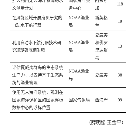
扩大利用无人海洋系统的水
国家海洋服
阿拉斯
118
文测量计划
务中心
加
在风能区域开展扇贝研究的
NOAA
渔业
新英格
19
自动水下航行器
局
兰
夏威夷
利用自动水下航行器技术研
NOAA
渔业
和佛罗
13
究珊瑚礁底栖生境
局
里达群
岛
评估夏威夷群岛的生态系统
NOAA
渔业
生产力，以支持基于生态系
夏威夷
38
局
统的渔业管理
使用无人海洋系统，观测在
国家海洋保护区的国家浮标
国家气象局
西海岸
99
数据中心的浮标位置
（薛明媚 王金平）