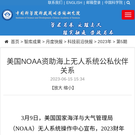
联系我们
|
ENGLISH
|
邮箱登录
|
中国科学院
|
Tog
nav
首页
>
智库成果
>
月度快报
>
科技前沿快报
>
2023年
>
第5期
美国NOAA资助海上无人系统公私伙伴
关系
2023-06-15 15:34
【
放大
缩小
】
3
月
9
日，美国国家海洋与大气管理局
（
NOAA
）无人系统操作中心宣布，
2023
财年