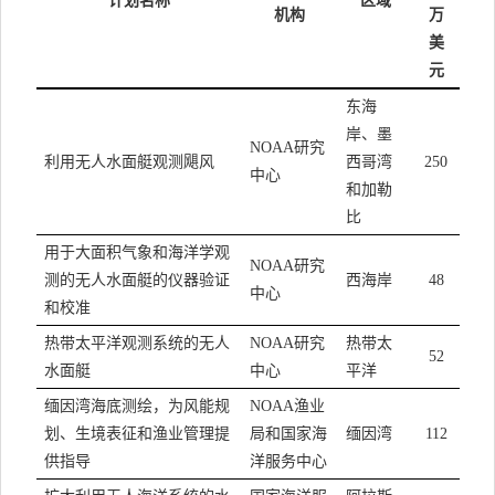
计划名称
区域
机构
万
美
元
东海
岸、墨
NOAA
研究
利用无人水面艇观测飓风
西哥湾
250
中心
和加勒
比
用于大面积气象和海洋学观
NOAA
研究
测的无人水面艇的仪器验证
西海岸
48
中心
和校准
热带太平洋观测系统的无人
NOAA
研究
热带太
52
水面艇
中心
平洋
缅因湾海底测绘，为风能规
NOAA
渔业
划、生境表征和渔业管理提
局和国家海
缅因湾
112
供指导
洋服务中心