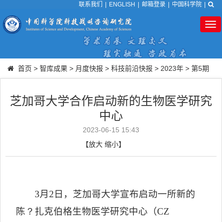
联系我们
|
ENGLISH
|
邮箱登录
|
中国科学院
|
Tog
nav
首页
>
智库成果
>
月度快报
>
科技前沿快报
>
2023年
>
第5期
芝加哥大学合作启动新的生物医学研究
中心
2023-06-15 15:43
【
放大
缩小
】
3
月
2
日，芝加哥大学宣布启动一所新的
陈
？
扎克伯格生物医学研究中心（
CZ