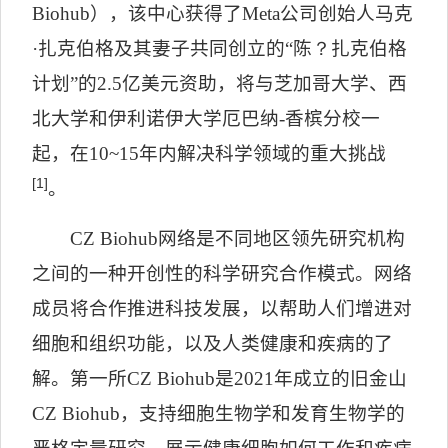
Biohub
），该中心获得了
Meta
公司创始人马克
·扎克伯格及其妻子共同创立的“陈
？
扎克伯格
计划”的
2.5
亿美元资助，将与芝加哥大学、西
北大学和伊利诺伊大学厄巴纳
-
香槟分校一
起，在
10~15
年内解决科学领域的重大挑战
[1]
。
CZ Biohub
网络是不同地区领先研究机构
之间的一种开创性的科学研究合作模式。网络
成员将合作推进科技发展，以帮助人们增进对
细胞和组织功能，以及人类健康和疾病的了
解。第一所
CZ Biohub
是
2021
年成立的旧金山
CZ Biohub
，支持细胞生物学和发育生物学的