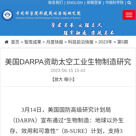
联系我们
|
ENGLISH
|
邮箱登录
|
中国科学院
|
Tog
nav
首页
>
智库成果
>
月度快报
>
科技前沿快报
>
2023年
>
第5期
美国DARPA资助太空工业生物制造研究
2023-06-15 15:43
【
放大
缩小
】
3
月
14
日，美国国防高级研究计划局
（
DARPA
）宣布通过
“
生物制造：地球以外生
存、效用和可靠性
”
（
B-SURE
）计划，支持
3