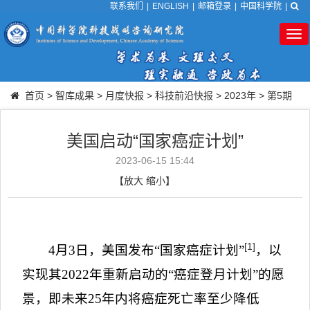
联系我们
|
ENGLISH
|
邮箱登录
|
中国科学院
|
Tog
nav
首页
>
智库成果
>
月度快报
>
科技前沿快报
>
2023年
>
第5期
美国启动“国家癌症计划”
2023-06-15 15:44
【
放大
缩小
】
[1]
4
月
3
日，美国发布
“
国家癌症计划
”
，以
实现其
2022
年重新启动的
“
癌症登月计划
”
的愿
景，即未来
25
年内将癌症死亡率至少降低