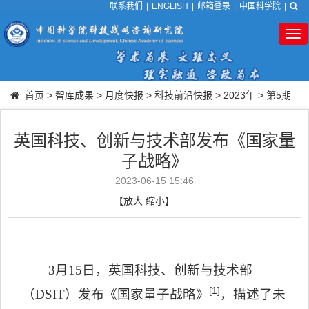
联系我们
|
ENGLISH
|
邮箱登录
|
中国科学院
|
Tog
nav
首页
>
智库成果
>
月度快报
>
科技前沿快报
>
2023年
>
第5期
英国科技、创新与技术部发布《国家量
子战略》
2023-06-15 15:46
【
放大
缩小
】
3
月
15
日，英国科技、创新与技术部
[1]
（
DSIT
）发布《国家量子战略》
，描述了未