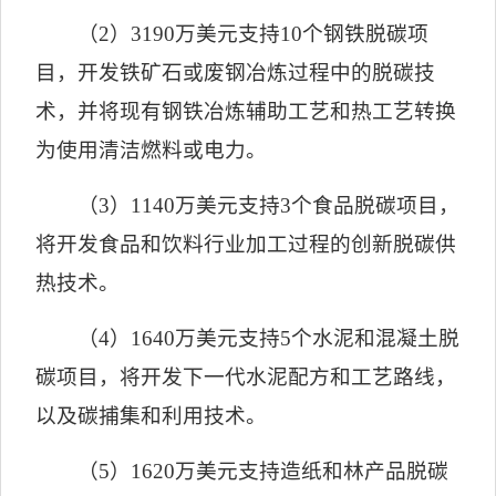
（
2
）
3190
万美元支持
10
个钢铁脱碳项
目，开发铁矿石或废钢冶炼过程中的脱碳技
术，并将现有钢铁冶炼辅助工艺和热工艺转换
为使用清洁燃料或电力。
（
3
）
1140
万美元支持
3
个食品脱碳项目，
将开发食品和饮料行业加工过程的创新脱碳供
热技术。
（
4
）
1640
万美元支持
5
个水泥和混凝土脱
碳项目，将开发下一代水泥配方和工艺路线，
以及碳捕集和利用技术。
（
5
）
1620
万美元支持造纸和林产品脱碳