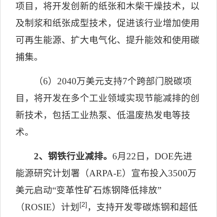
项目，将开发创新的纸张和木柴干燥技术，以
及制浆和纸张成型技术，促进该行业增加使用
可再生能源、扩大电气化、提升能效和使用碳
捕集。
（
6
）
2040
万美元支持
7
个跨部门脱碳项
目，将开发在多个工业领域实现节能减排的创
新技术，包括工业热泵、低温废热发电等技
术。
2
、钢铁行业减排。
6
月
22
日，
DOE
先进
能源研究计划署（
ARPA-E
）宣布投入
3500
万
美元启动“变革性矿石炼钢降低排放”
[2]
（
ROSIE
）计划
，支持开发零碳炼钢和超低