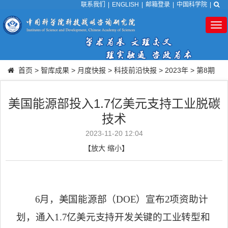
联系我们
|
ENGLISH
|
邮箱登录
|
中国科学院
|
Tog
nav
首页
>
智库成果
>
月度快报
>
科技前沿快报
>
2023年
>
第8期
美国能源部投入1.7亿美元支持工业脱碳
技术
2023-11-20 12:04
【
放大
缩小
】
6
月，美国能源部（
DOE
）宣布
2
项资助计
划，通入
1.7
亿美元支持开发关键的工业转型和