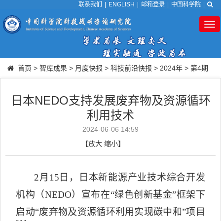
联系我们
|
ENGLISH
|
邮箱登录
|
中国科学院
|
Tog
nav
首页
>
智库成果
>
月度快报
>
科技前沿快报
>
2024年
>
第4期
日本NEDO支持发展废弃物及资源循环
利用技术
2024-06-06 14:59
【
放大
缩小
】
2
月
15
日，日本新能源产业技术综合开发
机构（
NEDO
）宣布在
“
绿色创新基金
”
框架下
启动
“
废弃物及资源循环利用实现碳中和
”
项目