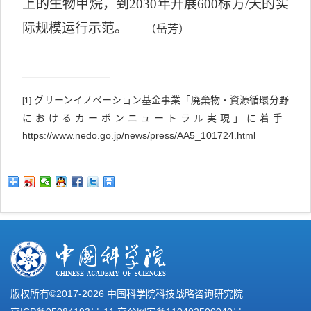
上的生物甲烷，到
2030
年开展
600
标方
/
天的实
际规模运行示范。
（岳芳）
・
グリーンイノベーション基金事業「廃棄物
資源循環分野
[1]
.
におけるカーボンニュートラル実現」に着手
https://www.nedo.go.jp/news/press/AA5_101724.html
版权所有©2017-
2026 中国科学院科技战略咨询研究院