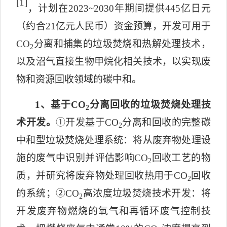
[1]
，计划在
2023~2030
年期间提供
445
亿日元
（约合
21
亿元人民币）资金预算，开发可用于
CO
分离和捕集的垃圾焚烧和热解处理技术，
2
以及沼气直接生物甲烷化相关技术，以实现废
物和资源回收领域的碳中和。
1
、基于
CO
分离回收的垃圾焚烧处理技
2
术开发。
①
开发基于
CO
分离和回收的完整碳
2
中和型垃圾焚烧处理系统：将从废弃物处理设
施的废气中识别并评估影响
CO
回收工艺的物
2
质，并研究将废弃物处理回收热用于
CO
回收
2
的系统；
②
CO
高浓度垃圾焚烧技术开发：将
2
开发废弃物燃烧的氧气和再循环废气控制技