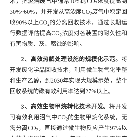
术，把燃烧废气中通常
10%
的
CO
浓度提高到
2
30%~60%
，并开发从高浓度
CO
废气中稳定回
2
收
90%
以上
CO
的分离回收技术，通过长期运
2
行数据评估提高
CO
浓度对各装置的耐久性和
2
有害物质、灰、腐蚀的影响。
2
、高效热解处理设施的规模化示范。
将
开发废化学品回收技术，利用微生物气化重整
和生产乙醇，到
2030
年实现大规模示范，整个
回收系统的碳有效利用率达到
27%
以上。
3
、高效生物甲烷转化技术开发。
将开发
可有效利用沼气中
CO
的生物甲烷化系统，无
2
需分离
CO
，直接通过微生物反应产生
97%
以
2