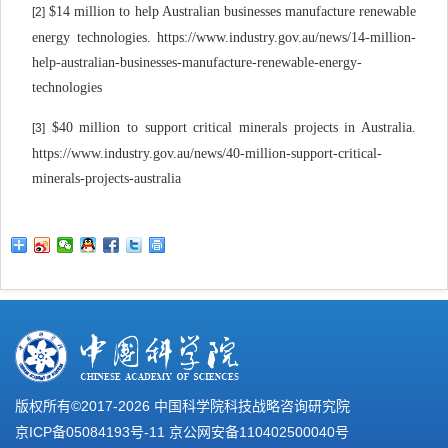
$14 million to help Australian businesses manufacture renewable
[2]
energy technologies. https://www.industry.gov.au/news/14-million-
help-australian-businesses-manufacture-renewable-energy-
technologies
$40 million to support critical minerals projects in Australia.
[3]
https://www.industry.gov.au/news/40-million-support-critical-
minerals-projects-australia
版权所有©2017-
2026 中国科学院科技战略咨询研究院
京ICP备05084193号-11
京公网安备110402500040号