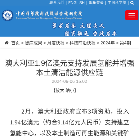
联系我们
|
ENGLISH
|
邮箱登录
|
中国科学院
|
Tog
nav
首页
>
智库成果
>
月度快报
>
科技前沿快报
>
2024年
>
第4期
澳大利亚1.9亿澳元支持发展氢能并增强
本土清洁能源供应链
2024-06-06 15:02
【
放大
缩小
】
2
月，澳大利亚政府宣布
3
项资助，投入
1.94
亿澳元（约合
9.14
亿元人民币）支持建立
氢能中心，以及本土制造可再生能源和关键矿