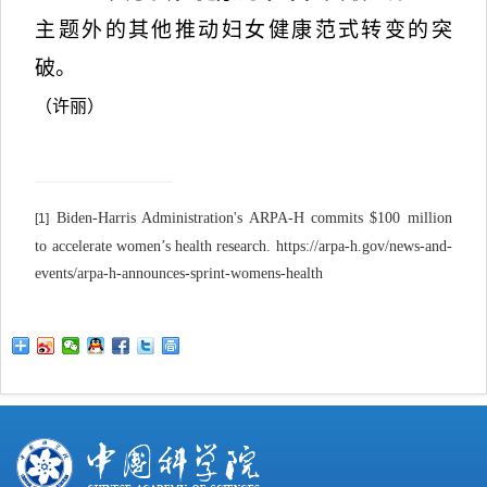
主题外的其他推动妇女健康范式转变的突
破。
（许丽）
Biden-Harris Administration's ARPA-H commits $100 million
[1]
to accelerate women’s health research. https://arpa-h.gov/news-and-
events/arpa-h-announces-sprint-womens-health