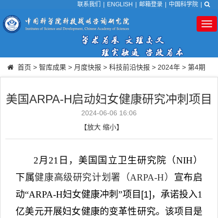
联系我们
|
ENGLISH
|
邮箱登录
|
中国科学院
|
Tog
nav
首页
>
智库成果
>
月度快报
>
科技前沿快报
>
2024年
>
第4期
美国ARPA-H启动妇女健康研究冲刺项目
2024-06-06 16:06
【
放大
缩小
】
2
月
21
日，美国国立卫生研究院（
NIH
）
下属
健康高级研究计划署（
ARPA-H
）
宣布启
动
“
ARPA-H
妇女健康冲刺”项目
[1]
，承诺投入
1
亿美元开展妇女健康的变革性研究。该项目
是