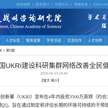
网站地图
|
联系我们
|
内部办公
|
邮箱登录
|
ENGLIS
人才队伍
智库成果
学术活动
交流合作
人才培养
年
>
第5期
国UKRI建设科研集群网络改善全民
2024-06-14 15:40
【
放大
缩小
】
与创新署（
UKRI
）宣布在
4
年内投资
3500
万英镑（约合
络
[1]
，旨在通过制定和评估长期的环境可持续的干预