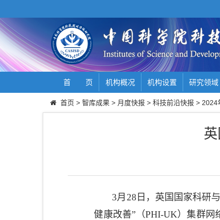
首 页
机构概况
机构设置
研究领域
首页
>
智库成果
>
月度快报
>
科技前沿快报
>
2024
英
3
月
28
日，英国国家科研
健康改善
”
（
PHI-UK
）集群网