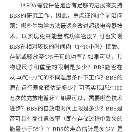
IARPA
需要评估是否有足够的进展来支持
BBS
的研究工作，因此，重点征询
8
个前沿问
题：哪些生物学方法最适合改进超级电容器技
术，以实现更高能量或功率密度？可否实现
BBS
在相对较长的时间内（
1~10
小时）接受、
存储或释放至少
5
千瓦的功率？如果可以，其
物理尺寸和重量的限制是多少？
BBS
能否在
从
-40
℃
~70
℃
的不同温度条件下工作？
BBS
的
潜在运行寿命预估是多少？可否实现超过
100
万次的充放电循环？如果可以，需要哪些技术
进步？
BBS
的自放电时间上限是多少？
BBS
是
否可具有高往返效率（即在存储过程中丢失的
能量小于
5%
）？
BBS
的寿命估计是多少？是