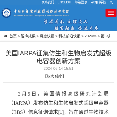
联系我们
|
ENGLISH
|
邮箱登录
|
中国科学院
|
Tog
nav
首页
>
智库成果
>
月度快报
>
科技前沿快报
>
2024年
>
第5期
美国IARPA征集仿生和生物启发式超级
电容器创新方案
2024-06-14 15:51
【
放大
缩小
】
3
月
5
日，美国情报高级研究计划局
（
IARPA
）发布仿生和生物启发式超级电容器
（
BBS
）信息征询请求
[1]
，旨在通过生物技术