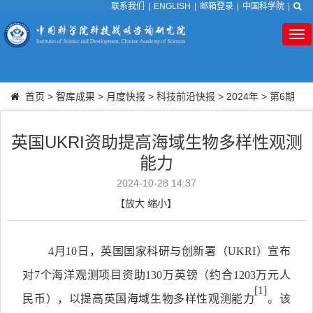
联系我们
|
ENGLISH
|
邮箱登录
|
中国科学院
|
Tog
nav
首页
>
智库成果
>
月度快报
>
科技前沿快报
>
2024年
>
第6期
英国UKRI资助提高海域生物多样性观测
能力
2024-10-28 14:37
【
放大
缩小
】
4
月
10
日，英国国家科研与创新署（
UKRI
）宣布
对
7
个海洋观测项目资助
130
万英镑（约合
1203
万元人
[1]
民币），以提高英国海域生物多样性观测能力
。该