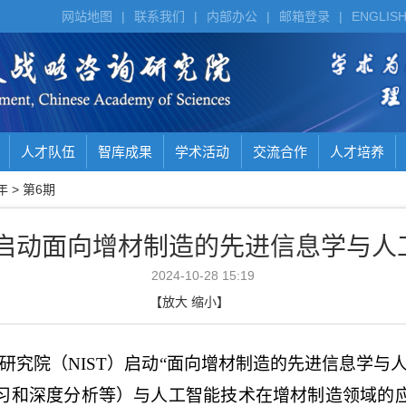
网站地图
|
联系我们
|
内部办公
|
邮箱登录
|
ENGLIS
人才队伍
智库成果
学术活动
交流合作
人才培养
年
>
第6期
ST启动面向增材制造的先进信息学与人
2024-10-28 15:19
【
放大
缩小
】
研究院（
NIST
）启动
“
面向增材制造的先进信息学与人
习和深度分析等）与人工智能技术在增材制造领域的