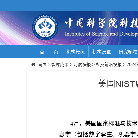
首 页
机构概况
机构设置
研究领域
首页
>
智库成果
>
月度快报
>
科技前沿快报
>
2024
美国NI
4
月，美国国家标准与技术
息学（包括数字孪生、机器学