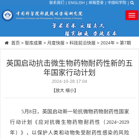
联系我们
|
ENGLISH
|
邮箱登录
|
中国科学院
|
Tog
nav
首页
>
智库成果
>
月度快报
>
科技前沿快报
>
2024年
>
第7期
英国启动抗击微生物药物耐药性新的五
年国家行动计划
2024-10-28 17:04
【
放大
缩小
】
5月8日，英国启动新一轮抗微物药物耐药性国家
行动计划《应对抗微生物药物耐药性（2024~2029
年）》，以保护人类和动物免受耐药性感染的风险