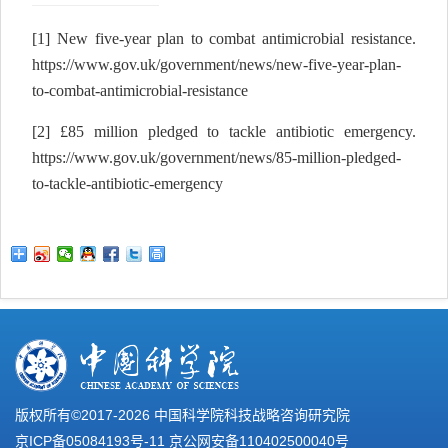
[1]
New five-year plan to combat antimicrobial resistance.
https://www.gov.uk/government/news/new-five-year-plan-
to-combat-antimicrobial-resistance
[2]
£85 million pledged to tackle antibiotic emergency.
https://www.gov.uk/government/news/85-million-pledged-
to-tackle-antibiotic-emergency
版权所有©2017-
2026 中国科学院科技战略咨询研究院
京ICP备05084193号-11
京公网安备110402500040号