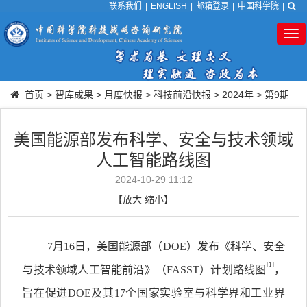
联系我们
|
ENGLISH
|
邮箱登录
|
中国科学院
|
Tog
nav
首页
>
智库成果
>
月度快报
>
科技前沿快报
>
2024年
>
第9期
美国能源部发布科学、安全与技术领域
人工智能路线图
2024-10-29 11:12
【
放大
缩小
】
7月16日，美国能源部（DOE）发布《科学、安全
[1]
与技术领域人工智能前沿》（FASST）计划路线图
，
旨在促进DOE及其17个国家实验室与科学界和工业界