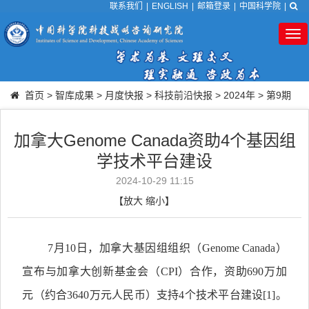
联系我们
|
ENGLISH
|
邮箱登录
|
中国科学院
|
Tog
nav
首页
>
智库成果
>
月度快报
>
科技前沿快报
>
2024年
>
第9期
加拿大Genome Canada资助4个基因组
学技术平台建设
2024-10-29 11:15
【
放大
缩小
】
7月10日，加拿大基因组组织（Genome Canada）
宣布与加拿大创新基金会（CPI）合作，资助690万加
元（约合3640万元人民币）支持4个技术平台建设
[1]
。