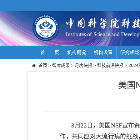
首 页
机构概况
机构设置
研究领域
首页
>
智库成果
>
月度快报
>
科技前沿快报
>
2024
美国
8
月
22
日，美国
NSF
宣布
作，共同应对大流行病的挑战