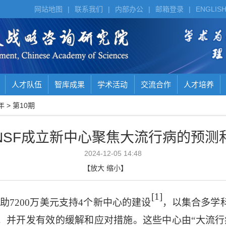
网站地图
|
联系我们
|
内部办公
|
邮箱登录
|
ENGLIS
人才队伍
智库成果
学术活动
交流合作
人才培养
年
>
第10期
NSF成立新中心聚焦大流行病的预测
2024-12-05 14:48
【
放大
缩小
】
[1]
资助
7200
万美元支持
4
个新中心的建设
，
以集合多学
，并开发有效的缓解和应对措施。这些中心由“大流行