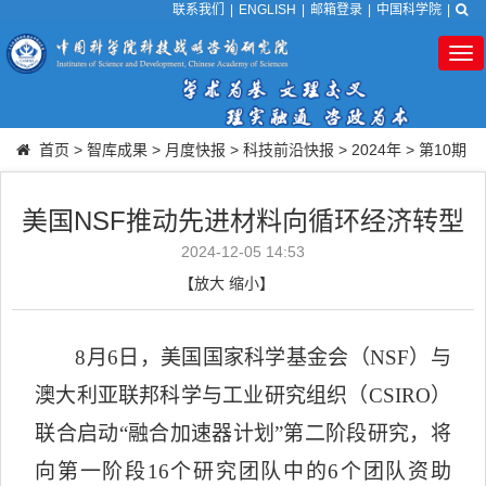
联系我们
|
ENGLISH
|
邮箱登录
|
中国科学院
|
Tog
nav
首页
>
智库成果
>
月度快报
>
科技前沿快报
>
2024年
>
第10期
美国NSF推动先进材料向循环经济转型
2024-12-05 14:53
【
放大
缩小
】
8
月
6
日，美国国家科学基金会（
NSF
）与
澳大利亚联邦科学与工业研究组织（
CSIRO
）
联合启动
“
融合加速器计划”
第二阶段研究，将
向第一阶段
16
个研究团队中的
6
个团队资助