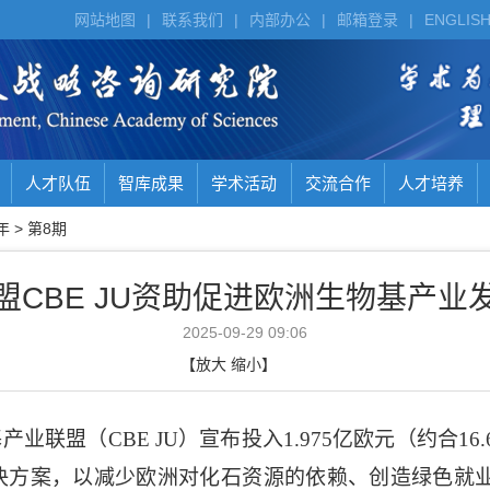
网站地图
|
联系我们
|
内部办公
|
邮箱登录
|
ENGLIS
人才队伍
智库成果
学术活动
交流合作
人才培养
年
>
第8期
盟CBE JU资助促进欧洲生物基产业
2025-09-29 09:06
【
放大
缩小
】
基产业联盟（
CBE JU
）宣布投入
1.975
亿欧元（约合
16.
决方案，以减少欧洲对化石资源的依赖、创造绿色就