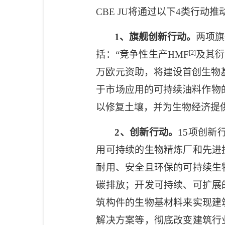
CBE JU
将通过以下
4
类行动推
1
、旗舰创新行动。
两项旗
括：“竞争性生产
HMF
[2]
及其衍
万欧元资助，将建设首创生物
于市场应用的可持续油料作物
以修复土壤，并为生物经济提
2
、创新行动。
15
项创新
用可持续的生物精炼厂和先进
耐用、安全且环保的可持续生
碳排放；开发可持续、可扩展
筑构件的生物基材料来实现建
解决方案等，彻底改变建筑行