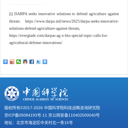
DARPA seeks innovative solutions to defend agriculture against
[1]
threats. https://www.darpa.mil/news/2025/darpa-seeks-innovative-
solutions-defend-agriculture-against-threats,
https://everglade.com/darpas-ag-x-bto-special-topic-calls-for-
agricultural-defense-innovations/
版权所有©2017-
2026 中国科学院科技战略咨询研究院
京ICP备05084193号-11
京公网安备110402500040号
地址：北京市海淀区中关村北一条15号