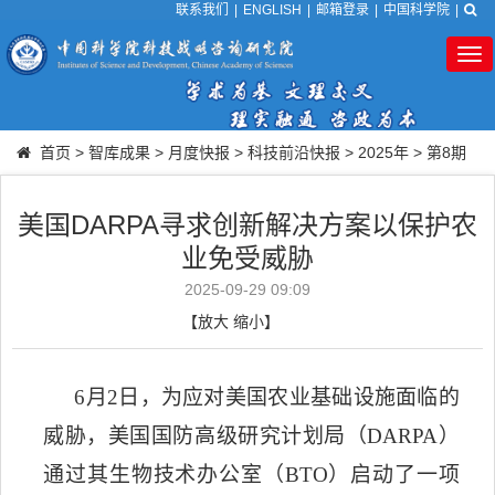
联系我们
|
ENGLISH
|
邮箱登录
|
中国科学院
|
Tog
nav
首页
>
智库成果
>
月度快报
>
科技前沿快报
>
2025年
>
第8期
美国DARPA寻求创新解决方案以保护农
业免受威胁
2025-09-29 09:09
【
放大
缩小
】
6
月
2
日，为应对美国农业基础设施面临的
威胁，美国国防高级研究计划局（
DARPA
）
通过其生物技术办公室（
BTO
）启动了一项