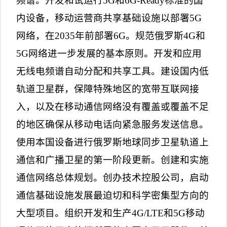
频谱。开发和试运行
5G
和
6G-Ready
标准的国
内设备，移动运营商共享基础设施以部署
5G
网络，在
2035
年前部署
6G
。规范俄罗斯
4G
和
5G
网络进一步发展的基本原则。开发和应用
无线电频谱自动分配和共享工具。建设国内低
轨道卫星群，保障特殊地区的宽带互联网接
入，以及在移动通信网络没有覆盖或覆盖不足
的地区确保从移动电话向紧急服务发送信息。
使用本国设备进行俄罗斯地球同步卫星轨道上
通信和广播卫星的第一阶段更新。创建和实施
通信网络总体规划。创办技术控股公司，启动
通信基础设施发展最迫切和科学密集型方向的
大型项目。组织开发和生产
4G/LTE
和
5G
移动