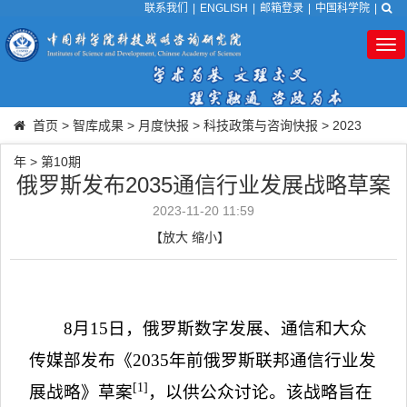
联系我们
|
ENGLISH
|
邮箱登录
|
中国科学院
|
Tog
nav
首页
>
智库成果
>
月度快报
>
科技政策与咨询快报
>
2023
年
>
第10期
俄罗斯发布2035通信行业发展战略草案
2023-11-20 11:59
【
放大
缩小
】
8
月
15
日，俄罗斯数字发展、通信和大众
传媒部发布《
2035
年前俄罗斯联邦通信行业发
[1]
展战略》草案
，以供公众讨论。该战略旨在