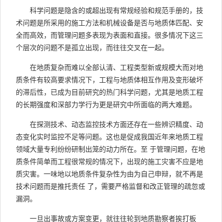
科学问题是隐含的或超出现有常规经验和规范手册的，技
术问题是所采用的施工方法和机械设备是否与地质体匹配、安
全而高效，而管理问题多表现为表面和直接。很多情况下这三
个层次的问题不是孤立出现，而往往交叉在一起。
在地质复杂而难以全部认清、工程类型新或规模大而对地
质条件有较高要求情况下，工程与地质体相互作用及变形破坏
的滞后性，已成为目前研究的热门科学问题，尤其是地质工程
的长期强度和深部力学行为更是研究中所面临的两大难题。
在探测技术、动态监控技术方面还存在一些辨识精度、动
态变化实时监控不足等问题。这也是促成我国近年来地质工程
领域大量专利纷纷研制出笼的动力所在。至 于管理问题，在地
质条件简单而工程很常规的情况下，出现的施工灾害不应是地
质灾害。一味地以地质条件复杂性为由为自己申辩，就不再是
技术问题而是推托责任 了，需要严格监督和改正管理的疏忽或
漏洞。
一旦出事故或方案变更，就往往轮到地质勘察者挨打板