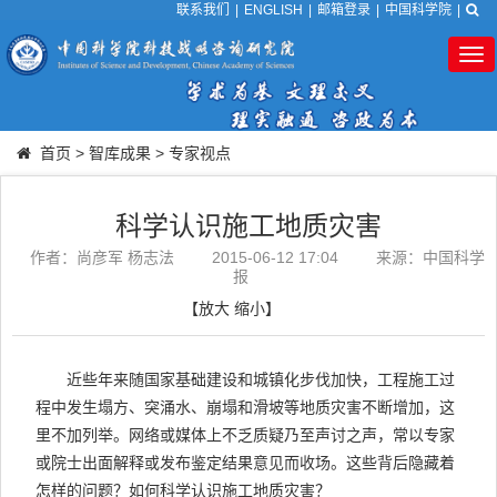
联系我们
|
ENGLISH
|
邮箱登录
|
中国科学院
|
Tog
nav
首页
>
智库成果
>
专家视点
科学认识施工地质灾害
作者：尚彦军 杨志法
2015-06-12 17:04
来源：中国科学
报
【
放大
缩小
】
近些年来随国家基础建设和城镇化步伐加快，工程施工过
程中发生塌方、突涌水、崩塌和滑坡等地质灾害不断增加，这
里不加列举。网络或媒体上不乏质疑乃至声讨之声，常以专家
或院士出面解释或发布鉴定结果意见而收场。这些背后隐藏着
怎样的问题？如何科学认识施工地质灾害？