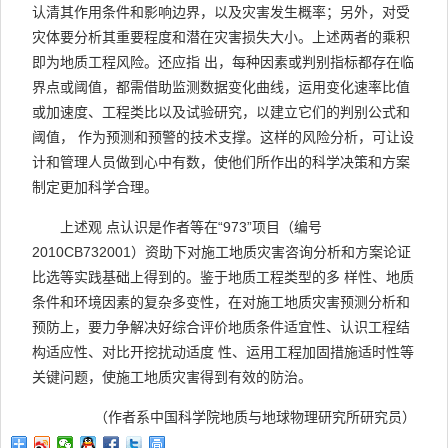
认清其作用条件和影响边界，以及灾害发生概率；另外，对受
灾体要分析其重要程度和潜在灾害损失大小。上述两者的乘积
即为地质工程风险。还应指 出，每种因素或判别指标都存在临
界点或阈值，都需借助监测数据变化曲线，运用变化速率比值
或加速度、工程类比以及试验研究，以建立它们的判别公式和
阈值， 作为预测和预警的技术支撑。这样的风险分析，可让设
计和管理人员做到心中有数，使他们所作出的科学决策和方案
制定更加科学合理。
上述观 点认识是作者等在“973”项目（编号
2010CB732001）资助下对施工地质灾害咨询分析和方案论证
比选等实践基础上得到的。鉴于地质工程类型的多 样性、地质
条件和环境因素的复杂多变性，在对施工地质灾害预测分析和
预防上，要力争解决好综合评价地质条件适宜性、认识工程结
构适应性、对比开挖扰动适度 性、运用工程加固措施适时性等
关键问题，使施工地质灾害得到有效的防治。
（作者系中国科学院地质与地球物理研究所研究员）