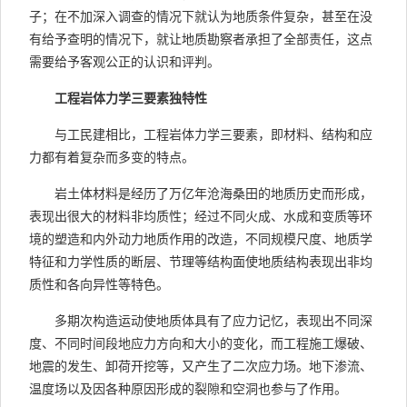
子；在不加深入调查的情况下就认为地质条件复杂，甚至在没
有给予查明的情况下，就让地质勘察者承担了全部责任，这点
需要给予客观公正的认识和评判。
工程岩体力学三要素独特性
与工民建相比，工程岩体力学三要素，即材料、结构和应
力都有着复杂而多变的特点。
岩土体材料是经历了万亿年沧海桑田的地质历史而形成，
表现出很大的材料非均质性；经过不同火成、水成和变质等环
境的塑造和内外动力地质作用的改造，不同规模尺度、地质学
特征和力学性质的断层、节理等结构面使地质结构表现出非均
质性和各向异性等特色。
多期次构造运动使地质体具有了应力记忆，表现出不同深
度、不同时间段地应力方向和大小的变化，而工程施工爆破、
地震的发生、卸荷开挖等，又产生了二次应力场。地下渗流、
温度场以及因各种原因形成的裂隙和空洞也参与了作用。