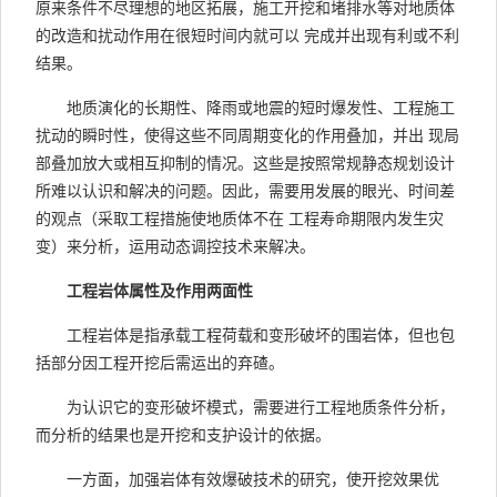
原来条件不尽理想的地区拓展，施工开挖和堵排水等对地质体
的改造和扰动作用在很短时间内就可以 完成并出现有利或不利
结果。
地质演化的长期性、降雨或地震的短时爆发性、工程施工
扰动的瞬时性，使得这些不同周期变化的作用叠加，并出 现局
部叠加放大或相互抑制的情况。这些是按照常规静态规划设计
所难以认识和解决的问题。因此，需要用发展的眼光、时间差
的观点（采取工程措施使地质体不在 工程寿命期限内发生灾
变）来分析，运用动态调控技术来解决。
工程岩体属性及作用两面性
工程岩体是指承载工程荷载和变形破坏的围岩体，但也包
括部分因工程开挖后需运出的弃碴。
为认识它的变形破坏模式，需要进行工程地质条件分析，
而分析的结果也是开挖和支护设计的依据。
一方面，加强岩体有效爆破技术的研究，使开挖效果优