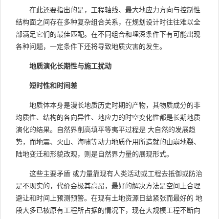
在此还要指出的是，工程轴线、最大地应力方向与控制性
结构面之间存在多种复杂组合关系，在规划设计时往往难以全
部满足它们的最佳匹配。在不同组合和埋深条件下有可能出现
各种问题，一定条件下还将导致地质灾害的发生。
地质演化长期性与施工扰动
短时性和时间差
地质体本身是漫长地质历史时期的产物，其物质成分的非
均质性、结构的各向异性、地应力的时空变化性都是长期地质
演化的结果。自然界削高填平等夷平过程是 大自然的发展趋
势，而地震、火山、海啸等动力地质作用所造就的山崩地裂、
陆地变迁和形貌改观，则是自然界力量的展现形式。
这些主要矛盾 或力量靠现有人类活动或工程去抵御或防治
是不现实的，代价会极其高昂，最好的解决方法是空间上合理
避让和时间上预测预警。在现有土地资源日益紧张而最好的 地
段大多已被原有工程所占据的情况下，现在大规模工程不断向