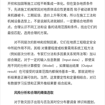
开挖和加固等施工过程不断集成一体化。但在复杂地质条件
下，先进施工机械常因对地质体适应性更差而 陷于被动甚至带
来机器被卡、工期延误、造价上升等灾难，所以在施工工法和
机械设备选型上，不是说越先进就越好，一定要结合地质特
点，合理认识不同工法和设 备的适用范围和条件，找出它们的
最佳匹配，选用合理的方案。
对不同层次的影响和控制因素，它们在地质工程稳定安全
中所起作用不同，其相 对重要程度或权重需用系统工程方法
（例如层次分析法、专家打分法和多因素关系矩阵法等）加以
综合确定。对于一定的输入信息数据（Input data），即使采
用不同的分析计算模型（Model），如果输出结果（Output
result）在可接受的误差范围内都保持基本一致，那就说明分
析结果是正确可信的。当然，这里要定性和定量相结合，对已
有数据学习反馈和正算外推结果要 结合起来。
风险分析和合理的阈值选取
对于致灾因子出现与否及其时空分布要调查 辨识和圈划，