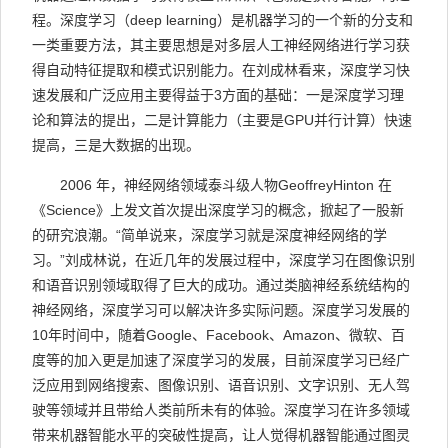
程。深度学习（deep learning）是机器学习的一个新的分支和
一类重要方法，其主要思想是对多层人工神经网络进行学习获
得自动特征提取和模式识别能力。在刘成林看来，深度学习快
速发展和广泛应用主要得益于3方面的基础：一是深度学习理
论和算法的提出，二是计算能力（主要是GPU并行计算）快速
提高，三是大数据的出现。
2006 年，神经网络领域泰斗级人物GeoffreyHinton 在
《Science》上发文首次提出深度学习的概念，掀起了一股新
的研究浪潮。“简单说来，深度学习就是深度神经网络的学
习。”刘成林说，在近几年的发展过程中，深度学习在图像识别
和语音识别领域取得了巨大的成功。通过类脑神经系统结构的
神经网络，深度学习可以解决许多实际问题。深度学习发展的
10年时间中，随着Google、Facebook、Amazon、微软、百
度等的加入更是加速了深度学习的发展，目前深度学习已经广
泛应用到网络搜索、图像识别、语音识别、文字识别、无人驾
驶等领域并且带给人类前所未有的体验。深度学习在许多领域
带来机器智能水平的突破性提高，让人觉得机器智能通过图灵