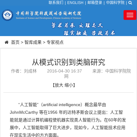
联系我们
|
ENGLISH
|
邮箱登录
|
中国科学院
|
Tog
nav
首页
>
智库成果
>
专家视点
从模式识别到类脑研究
作者：刘成林
2016-04-30 16:37
来源：中国科学院院
网
【
放大
缩小
】
“人工智能”（artificial intelligence）概念最早由
JohnMcCarthy 等在1956 年的达特矛斯会议上提出：人工智
能就是通过计算机编程使机器实现类人智能行为。在60年的发
展中，人工智能取得了巨大进步，现如今，人工智能技术应用
在现实生活中的方方面面。