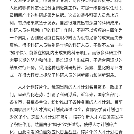
年发表多少论文，申请多少专利，到位多少科研经费等。科研
人员的职称评定也过分强调近期工作，每提一级都要以任现职
级期间产出的科研成果为依据。这逼迫很多科研人员急功近
利，有点结果就急于发表，自然很难做出有深度的科研成果。
科研人员在规划自己的科研工作时，不得不以短短的三四年为
一个周期，否则很可能在提职称时因为没有足够的成果而失去
资格。很多科研人员特别是年轻的科研人员，不得不去做一些
“短平快”、能够在短期内出成果的科研项目。而很多科研工作
需要长期的努力和付出，很难短期内出成果，不适合用短期的
结果进行评价。采用这种违背科研规律、频繁、量化的考评方
式，在很大程度上扼杀了科研人员的创新能力和创新潜质。
人才计划碎片化。我国当前的人才计划名目繁多，政出多
门，呈碎片化态势，加剧了科研浮躁。近年来，国家各部门、
各省市，甚至各单位，纷纷推出了各种名目的人才计划。目前
仅国家层面的人才资助计划就超过20个，省部级学者计划也至
少20多个。这些人才计划在吸引、培养创新人才方面确实发挥
了积极作用。然而由于“帽子”过多过乱，使得人才计划碎片
化，由此引发的负面效应也日益凸显。碎片化的人才计划把青