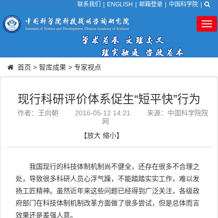
联系我们
|
ENGLISH
|
邮箱登录
|
中国科学院
|
Tog
nav
首页
>
智库成果
>
专家视点
现行科研评价体系促生“短平快”行为
作者：王向朝
2016-05-12 14:21
来源：中国科学院院
网
【
放大
缩小
】
我国现行的科技体制机制尚不健全，还存在很多不合理之
处，导致很多科研人员心浮气躁，不能踏踏实实工作，难以发
扬工匠精神。虽然近年来这些问题已经得到广泛关注，各级政
府部门在科技体制机制改革方面做了很多尝试，但是总体而言
效果还是差强人意。