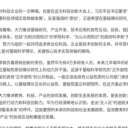
技企业的一次棒喝。也是在这次科技创新大会上，习近平总书记要求“我
科技领域实现跨越发展”。反复强调的“原创”，正是希望在基础理论研究
着眼，大力推进基础研究、产业开发、技术应用的良性互动。目前，我
体系，包括“为知识而知识”的学院科学、“为公众而知识”的政府科学和“
，努力与组织一起共同追求商业化利润。企业是技术创新的主体，并非意
质上是对基础科学理论、关键核心技术实现突破的期待。
负着原始创新的责任。虽然华为有8万多研发人员，未来几年每年的研发经
在基础性原创理论研究上的动力并不强，这源于基础科学研究的“正外部性
型的具有“正外部性”的公共物品，一般应该由具有公益性质的公共部门承
的肩上。以基础理论见长的公益性、基础性国立科研院所，在这方面必须
力推进教育、科技、产业的协同发展。创新生态系统的本质，是各创新
组织行动力和科技创新力。华为已经清晰地认识到，走出“无人区”的迷航
育要瞄准未来”的呼吁。这就要预判未来的科技和社会发展趋势，促进教育
产业”的协调互动和螺旋式发展。