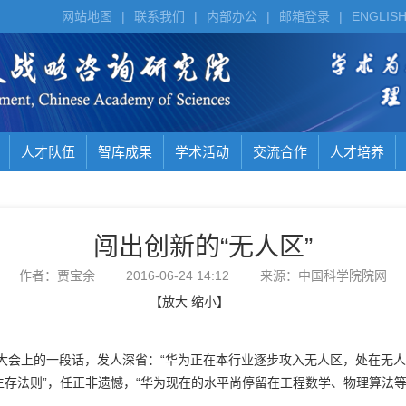
网站地图
|
联系我们
|
内部办公
|
邮箱登录
|
ENGLIS
人才队伍
智库成果
学术活动
交流合作
人才培养
闯出创新的“无人区”
作者：贾宝余
2016-06-24 14:12
来源：中国科学院院网
【
放大
缩小
】
会上的一段话，发人深省：“华为正在本行业逐步攻入无人区，处在无人
生存法则”，任正非遗憾，“华为现在的水平尚停留在工程数学、物理算法