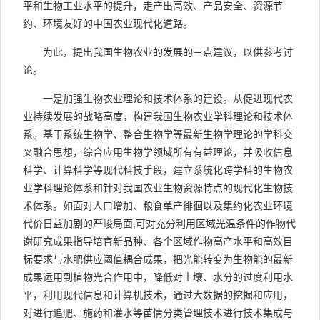
平和生物工业水平的提升，走产出高效、产品安全、资源节
约、环境友好的中国农业现代化道路。
为此，提出我国生物农业的发展的三点建议，以供参考讨
论。
一是加强生物农业理论和技术体系的建设。从促进现代农
业持续发展的战略高度，构建我国生物农业学科理论和技术体
系。基于系统生物学、整合生物学等最新生物学理论的学科交
叉融合思想，综合应用生物学领域所有有益理论，并吸收信息
科学、计算科学等现代科技手段，建立系统化跨学科的生物农
业学科理论体系和针对我国农业生物资源特点的现代化生物技
术体系。如面对人口增加、粮食单产徘徊以及集约化农业环境
代价日益加剧的严峻局面,可对充分利用区域光温条件的作物代
谢研究成果指导培育新品种、各个区域作物高产水平和高效目
标要求与水肥供应阈值耦合成果，把光能转变为生物能的最新
成果运用到植物光合作用中，降低对土壤、水分的过度利用水
平，利用现代信息和计算机技术，通过大数据的挖掘和应用，
对进行追肥、施药和灌水等苗情分类管理技术进行技术集成与