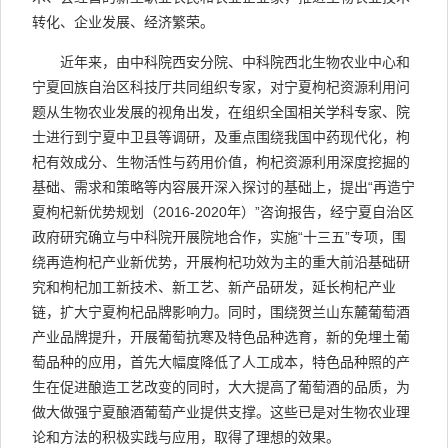
转化、企业发展、经济繁荣。
近年来，由中科院西安分院、中科院西北生物农业中心和
宁夏回族自治区科技厅共同组织专家，对宁夏枸杞资源利用问
题从生物农业发展的视角出发，在组织全国相关学科专家、院
士进行到宁夏中卫县等调研，及重点围绕我国中药现代化，枸
杞有效成分、生物活性与药用价值，枸杞资源利用深度挖掘的
基础、需求和策略等内容展开深入探讨的基础上，提出“再造宁
夏枸杞新优势规划（2016-2020年）”咨询报告，经宁夏自治区
政府研究确立与中科院开展院地合作，实施“十三五”专项，围
绕再造枸杞产业新优势，开展枸杞功效为主的重大前沿基础研
究和枸杞加工新技术、新工艺、新产品研发，延长枸杞产业
链，扩大宁夏枸杞品牌影响力。同时，围绕贺兰山东麓葡萄酒
产业品牌提升，开展葡萄抗寒及特色品种选育，新的免埋土葡
萄品种的应用，首先大幅度降低了人工成本，特色品种照的产
生在促进酿造工艺改变的同时，大大提高了葡萄酒的品质，为
做大做强宁夏酿酒葡萄产业提供支撑。这些已是对生物农业理
论和方法的积极实践与应用，取得了理想的效果。