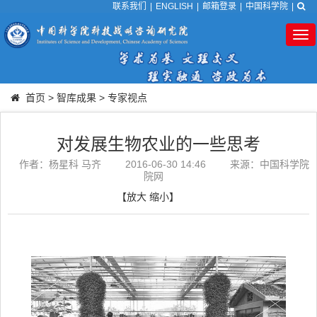
联系我们
|
ENGLISH
|
邮箱登录
|
中国科学院
|
Tog
nav
首页
>
智库成果
>
专家视点
对发展生物农业的一些思考
作者：杨星科 马齐
2016-06-30 14:46
来源：中国科学院
院网
【
放大
缩小
】