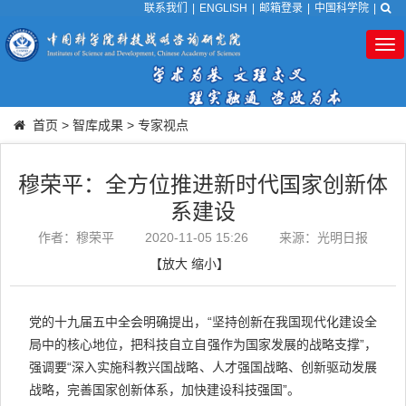
联系我们
|
ENGLISH
|
邮箱登录
|
中国科学院
|
Tog
nav
首页
>
智库成果
>
专家视点
穆荣平：全方位推进新时代国家创新体
系建设
作者：穆荣平
2020-11-05 15:26
来源：光明日报
【
放大
缩小
】
党的十九届五中全会明确提出，“坚持创新在我国现代化建设全
局中的核心地位，把科技自立自强作为国家发展的战略支撑”，
强调要“深入实施科教兴国战略、人才强国战略、创新驱动发展
战略，完善国家创新体系，加快建设科技强国”。