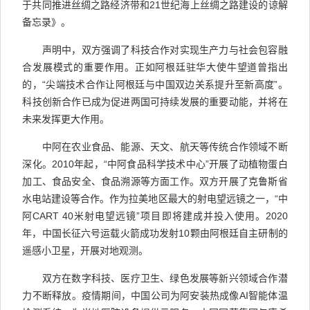
于共同推进丝绸之路经济带和21世纪海上丝绸之路建设的谅解
备忘录》。
声明中，双方强调了科技合作对实现生产力与社会包容融
合发展模式的重要作用。正如阿根廷驻华大使牛望道曾指出
的，“尖端技术合作让阿根廷与中国双边关系提升至新高度”。
科技创新合作已成为促进两国可持续发展的重要动能，并将在
未来发挥更大作用。
中阿在农业食品、能源、天文、航天等传统合作领域不断
深化。2010年起，“中阿食品科学技术中心”开展了动植物蛋白
加工、食品安全、食品溯源等方面工作。双方开展了克鲁斯省
水电站建设等合作。作为拉美地区最大的射电望远镜之一，“中
阿CART 40米射电望远镜”项目即将建成并投入使用。2020
年，中国长征六号运载火箭成功发射10颗由阿根廷自主研制的
遥感小卫星，开展对地观测。
双方在数字科技、医疗卫生、绿色发展等新兴领域合作潜
力不断释放。疫情期间，中国公司为阿安装热成像AI智能体温