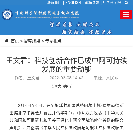
联系我们
|
ENGLISH
|
邮箱登录
|
中国科学院
|
Tog
nav
首页
>
智库成果
>
专家视点
王文君：科技创新合作已成中阿可持续
发展的重要动能
作者：王文君
2022-02-08 14:42
来源：人民网
【
放大
缩小
】
2月4日至6日，在阿根廷共和国总统阿尔韦托·费尔南德斯
出席北京冬奥会开幕式并访华期间，中阿双方发表《中华人民
共和国和阿根廷共和国关于深化中阿全面战略伙伴关系的联合
声明》，并签署《中华人民共和国政府与阿根廷共和国政府关