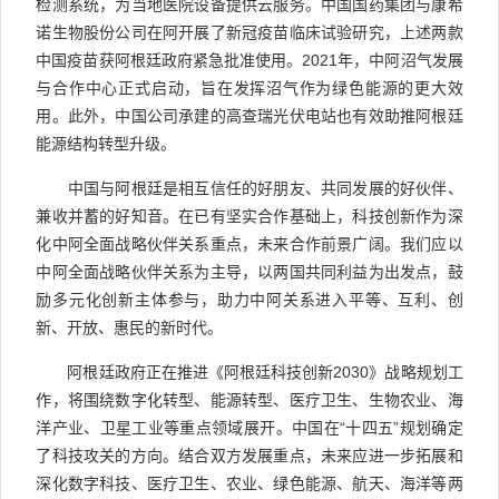
检测系统，为当地医院设备提供云服务。中国国药集团与康希
诺生物股份公司在阿开展了新冠疫苗临床试验研究，上述两款
中国疫苗获阿根廷政府紧急批准使用。2021年，中阿沼气发展
与合作中心正式启动，旨在发挥沼气作为绿色能源的更大效
用。此外，中国公司承建的高查瑞光伏电站也有效助推阿根廷
能源结构转型升级。
中国与阿根廷是相互信任的好朋友、共同发展的好伙伴、
兼收并蓄的好知音。在已有坚实合作基础上，科技创新作为深
化中阿全面战略伙伴关系重点，未来合作前景广阔。我们应以
中阿全面战略伙伴关系为主导，以两国共同利益为出发点，鼓
励多元化创新主体参与，助力中阿关系进入平等、互利、创
新、开放、惠民的新时代。
阿根廷政府正在推进《阿根廷科技创新2030》战略规划工
作，将围绕数字化转型、能源转型、医疗卫生、生物农业、海
洋产业、卫星工业等重点领域展开。中国在“十四五”规划确定
了科技攻关的方向。结合双方发展重点，未来应进一步拓展和
深化数字科技、医疗卫生、农业、绿色能源、航天、海洋等两