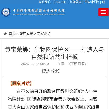
联系我们
|
ENGLISH
|
邮箱登录
|
中国科学院
|
Tog
nav
首页
>
智库成果
>
专家视点
黄宝荣等：生物圈保护区——打造人与
自然和谐共生样板
2025-11-17 09:10
来源：《光明日报》
【
放大
缩小
】
【圆桌对话】
在不久前召开的联合国教科文组织“人与生
物圈计划”国际协调理事会第37次会议上，内蒙
古大青山国家级自然保护区和陕西周至国家级自