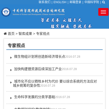
联系我们
|
ENGLISH
|
邮箱登录
|
中国科学院
|
Tog
nav
首页
>
智库成果
>
专家视点
专家视点
微生物组计划将创造新经济增长点
2016.07.28
加快构建锂资源后续深加工产业
2016.07.28
城市化不应以牺牲乡村为代价 要以综合系统的方法应对
城乡统筹的复杂性
2016.07.28
生命科学发展的分类学基础
2016.07.28