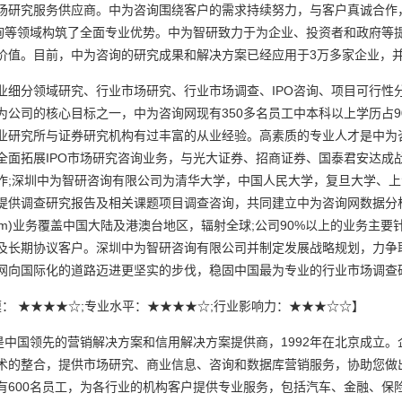
研究服务供应商。中为咨询围绕客户的需求持续努力，与客户真诚合作
咨询等领域构筑了全面专业优势。中为智研致力于为企业、投资者和政府等
价值。目前，中为咨询的研究成果和解决方案已经应用于3万多家企业，
分领域研究、行业市场研究、行业市场调查、IPO咨询、项目可行性
公司的核心目标之一，中为咨询网现有350多名员工中本科以上学历占9
业研究所与证券研究机构有过丰富的从业经验。高素质的专业人才是中为
全面拓展IPO市场研究咨询业务，与光大证券、招商证券、国泰君安达成
合作;深圳中为智研咨询有限公司为清华大学，中国人民大学，复旦大学、
提供调查研究报告及相关课题项目调查咨询，共同建立中为咨询网数据分
wzyzx.com)业务覆盖中国大陆及港澳台地区，辐射全球;公司90%以上的业务
及长期协议客户。深圳中为智研咨询有限公司并制定发展战略规划，力争
网向国际化的道路迈进更坚实的步伐，稳固中国最为专业的行业市场调查
营规模： ★★★★☆;专业水平：★★★★☆;行业影响力：★★★☆☆】
中国领先的营销解决方案和信用解决方案提供商，1992年在北京成立。
术的整合，提供市场研究、商业信息、咨询和数据库营销服务，协助您做
有600名员工，为各行业的机构客户提供专业服务，包括汽车、金融、保险