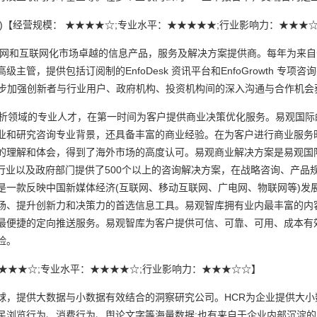
ational )【经营规模： ★★★★☆;专业水平：★★★★★;行业影响力：★★★
网和互联网化市场卓越的信息产品，服务及解决方案提供商。每年为来自
主管，提供包括订阅制的EnfoDesk 资讯平台和EnfoGrowth 专
，进一步加强创新者与行业用户、政府机构、投资机构间的深入沟通与合作机会
领域的专业人才，在第一时间为客户提供商业决策优化服务。易观国际的
业和研究咨询专业背景，还具备丰富的商业经验。在为客户进行商业服务
的理解和体会，得到了海外市场的高度认可。易观商业解决方案是易观国
个行业以及政府部门提供了500个以上的咨询解决方案，在战略咨询、产品
是一款反映中国新媒体经济(互联网、移动互联网、广电网、物联网等)发
场、提升创新力和决策力的首选信息工具。易观智库拥有业内最丰富的内
最便捷的定向推送服务。易观智库为客户提供可信、可靠、可用、成本有
险。
★★★★☆;专业水平：★★★★☆;行业影响力：★★★☆☆】
提供大数据与小数据有效结合的洞察研究公司。HCR为企业提供大小
民浏览行为、消费行为、舆论文字等海量数据;也有来自于企业内部沉淀