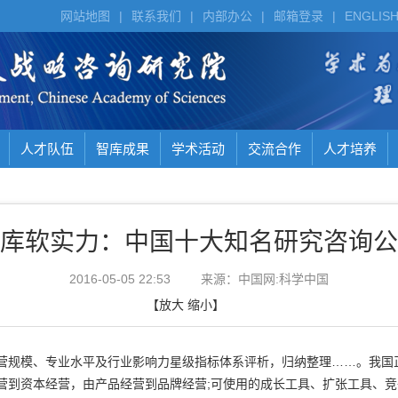
网站地图
|
联系我们
|
内部办公
|
邮箱登录
|
ENGLIS
人才队伍
智库成果
学术活动
交流合作
人才培养
库软实力：中国十大知名研究咨询公
2016-05-05 22:53
来源：中国网:科学中国
【
放大
缩小
】
规模、专业水平及行业影响力星级指标体系评析，归纳整理……。我国
营到资本经营，由产品经营到品牌经营;可使用的成长工具、扩张工具、