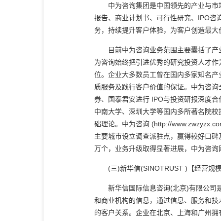
中为咨询集团是中国领先的产业与市场
报告、商业计划书、可行性研究、IPO
务，持续提升客户体验，为客户创造最大
目前中为咨询业务范围主要囊括了产业细
为咨询始终把引进优秀的研究投资人才作为
位。企业大多数员工曾在国内多家知名产
质服务及践行客户价值的保证。中为咨询
券、国泰君安进行 IPO与投资研报深度
中南大学、深圳大学等国内多所著名院校
础理论。中为咨询 (http://www.z
主要城市设立调查派驻点，赢得较好口碑
万个，业务升级取得显著进展，中为咨询
(三)新华信(SINOTRUST )【经
新华信国际信息咨询(北京)有限公司是
和商业机构的信息，通过信息、服务和技
的客户关系。企业在北京、上海和广州拥