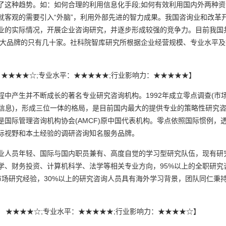
了这种趋势。如：如何合理的利用信息化手段;如何有效利用国内外两种
就客观的需要引入“外脑”，利用外部先进的智力成果。我国咨询业和改革
业的实际情况，开展企业咨询研究，并逐步形成较强的竞争力。目前我国
中做大品牌的只有几十家。社科院智库研究所根据企业经营规模、专业水平
模： ★★★★☆;专业水平：★★★★★;行业影响力：★★★★★】
生并不断成长的著名专业研究咨询机构。1992年成立零点调查(市场研
享信息)，形成三位一体的格局，是目前国内最大的提供专业的策略性研究
，也是国际管理咨询机构协会(AMCF)原中国代表机构。零点依照国际惯例
际视野和本土经验的调研咨询知名服务品牌。
人员年轻、国际与国内职员兼有、高度自觉的学习型研究队伍，现有研
学、财务投资、计算机科学、法学等相关专业方向，95%以上的全职研究
场研究经验，30%以上的研究咨询人员具有海外学习背景，团队同仁秉持
模： ★★★★☆;专业水平：★★★★★;行业影响力：★★★★☆】