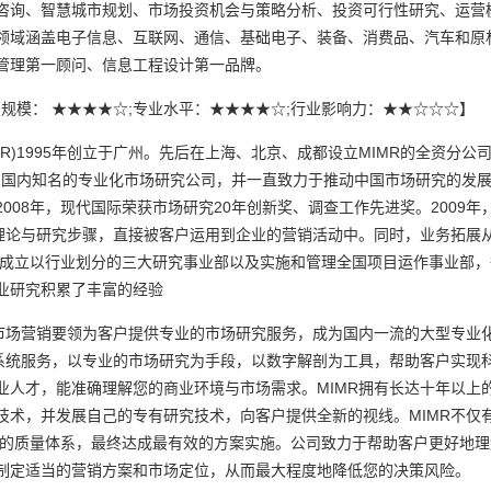
咨询、智慧城市规划、市场投资机会与策略分析、投资可行性研究、运营
领域涵盖电子信息、互联网、通信、基础电子、装备、消费品、汽车和原
管理第一顾问、信息工程设计第一品牌。
营规模： ★★★★☆;专业水平：★★★★☆;行业影响力：★★☆☆☆】
)1995年创立于广州。先后在上海、北京、成都设立MIMR的全资分
成为国内知名的专业化市场研究公司，并一直致力于推动中国市场研究的发展
008年，现代国际荣获市场研究20年创新奖、调查工作先进奖。2009
心理论与研究步骤，直接被客户运用到企业的营销活动中。同时，业务拓展
，成立以行业划分的三大研究事业部以及实施和管理全国项目运作事业部，
业研究积累了丰富的经验
场营销要领为客户提供专业的市场研究服务，成为国内一流的大型专业
系统服务，以专业的市场研究为手段，以数字解剖为工具，帮助客户实现科
业人才，能准确理解您的商业环境与市场需求。MIMR拥有长达十年以上
技术，并发展自己的专有研究技术，向客户提供全新的视线。MIMR不仅
域的质量体系，最终达成最有效的方案实施。公司致力于帮助客户更好地
制定适当的营销方案和市场定位，从而最大程度地降低您的决策风险。