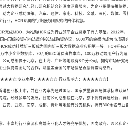
通过大数据研究与经典研究相结合的深度洞察服务，为企业提供决策依据
，助力企业成功决策。汽车、通信、家电、科技、金融、医药、媒体、零
个行业，HCR专属的行业服务团队始终陪伴着您。
CR完成MBO，为推动HCR成为行业领军企业奠定了有力基础。2012
宣布与国内顶级投资机构达晨创投达成融资协议，5000万的金额也成为市场研究
日，HCR成功挂牌新三板成为国内新三板大数据商业应用第一股。HCR拥有24
0万中小企业数据库，70万的B2C消费者样本库，100万移动端用户行为追
。公司总部位于北京，在上海、广州等地设有8个分公司，拥有市场研究与
企业保持着密切的合作，除覆盖全国的市场信息直接调查网络外。
 ★★★★☆;专业水平：★★★☆☆;行业影响力：★★★★☆☆】
港创业板上市，并在业内率先通过国际、国家质量管理与体系标准认证
究院。经过多年的发展，目前公司总部设在北京，旗下拥有赛迪经智、赛
西安、武汉、南京、成都、贵州等地设有分支机构，拥有300余名专业咨
、丰富的行业资源和高端专业化人才等竞争优势，面向政府、园区和企