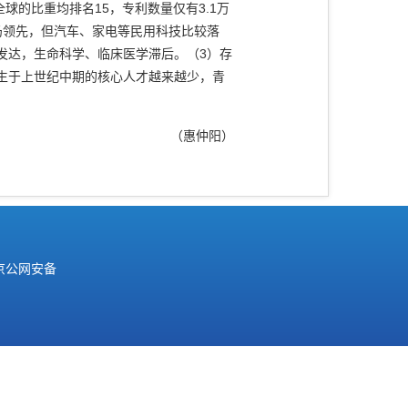
占全球的比重均排名15，专利数量仅有3.1万
仍领先，但汽车、家电等民用科技比较落
发达，生命科学、临床医学滞后。（3）存
生于上世纪中期的核心人才越来越少，青
（惠仲阳）
京公网安备