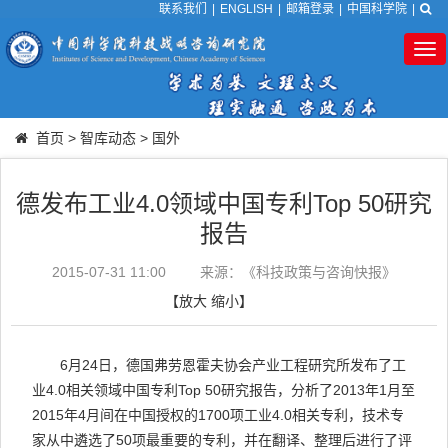
联系我们
|
ENGLISH
|
邮箱登录
|
中国科学院
|
Tog
nav
首页
>
智库动态
>
国外
德发布工业4.0领域中国专利Top 50研究
报告
2015-07-31 11:00
来源：《科技政策与咨询快报》
【
放大
缩小
】
6月24日，德国弗劳恩霍夫协会产业工程研究所发布了工
业4.0相关领域中国专利Top 50研究报告，分析了2013年1月至
2015年4月间在中国授权的1700项工业4.0相关专利，技术专
家从中遴选了50项最重要的专利，并在翻译、整理后进行了评